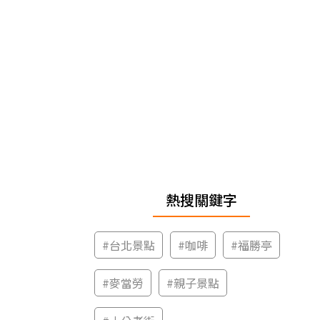
熱搜關鍵字
#
台北景點
#
咖啡
#
福勝亭
#
麥當勞
#
親子景點