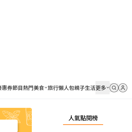
優惠券
節目
熱門
美食
旅行
懶人包
親子
生活
更多
人氣點閱榜