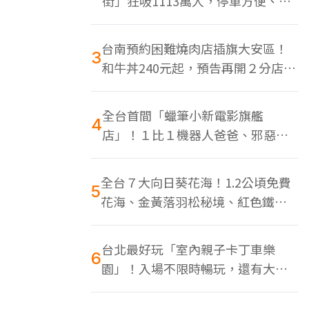
街」狂吸1113萬人，停車方便、特
色美食多
台南預約困難燒肉店插旗大安區！
3
和牛丼240元起，預告再開２分店、
地點曝光
全台首間「蠟筆小新電影旗艦
4
店」！１比１機器人爸爸、邪惡正
男，百款周邊買翻
全台７大向日葵花海！1.2公頃免費
5
花海、金黃落羽松秘境、紅色鐵橋
同框
台北最好玩「室內親子卡丁車樂
6
園」！入場不限時暢玩，還有大螢
幕Switch遊戲區