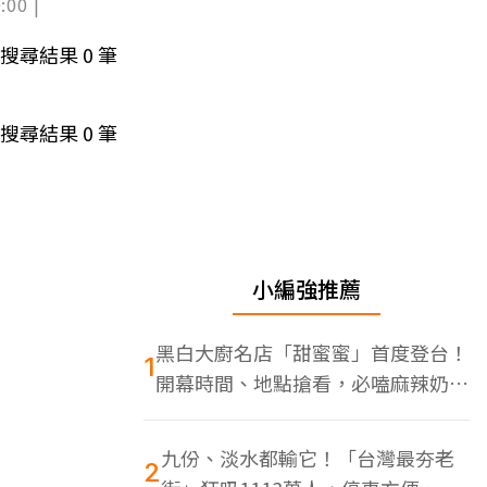
:00 |
搜尋結果
0
筆
搜尋結果
0
筆
小編強推薦
黑白大廚名店「甜蜜蜜」首度登台！
1
開幕時間、地點搶看，必嗑麻辣奶油
蝦
九份、淡水都輸它！「台灣最夯老
2