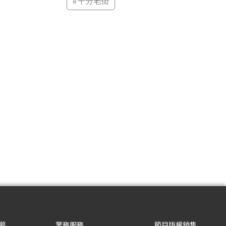
#
十分老街
募
業務服務
節目版權銷售