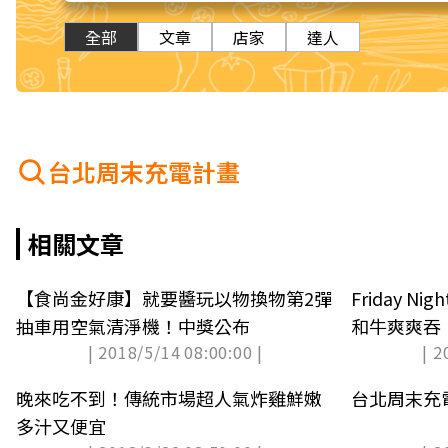
全部
文章
店家
達人
台北周末充電計畫
相關文章
【食尚金好康】就要醬玩以物換物第2彈
Friday 
抽車用空氣清淨機！中獎公布
和牛爽爽吞
| 2018/5/14 08:00:00 |
| 2
晚來吃不到！傳統市場超人氣炸雞鮮嫩
台北周末充
多汁又便宜