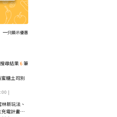
只顯示優惠
搜尋結果
6
筆
黃蜜糖土司別
:00 |
2雲林新玩法、
末充電計畫、