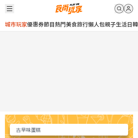
城市玩家
優惠券
節目
熱門
美食
旅行
懶人包
親子
生活
日韓