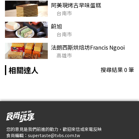
阿美現烤古早味蛋糕
台南市
蔚旭
台南市
法朗西斯烘焙坊Francis Ngooi
高雄市
相關達人
搜尋結果
0
筆
您的意見是我們前進的動力，歡迎來信或來電反映
食尚編輯：
supertaste@tvbs.com.tw