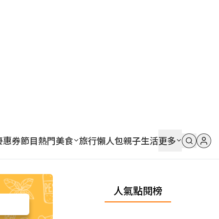
優惠券
節目
熱門
美食
旅行
懶人包
親子
生活
更多
人氣點閱榜