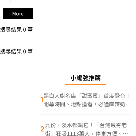
More
搜尋結果
0
筆
搜尋結果
0
筆
小編強推薦
黑白大廚名店「甜蜜蜜」首度登台！
1
開幕時間、地點搶看，必嗑麻辣奶油
蝦
九份、淡水都輸它！「台灣最夯老
2
街」狂吸1113萬人，停車方便、特