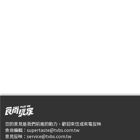
您的意見是我們前進的動力，歡迎來信或來電反映
食尚編輯：
supertaste@tvbs.com.tw
意見反映：
service@tvbs.com.tw