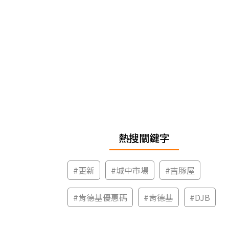
熱搜關鍵字
#
更新
#
城中市場
#
吉豚屋
#
肯德基優惠碼
#
肯德基
#
DJB