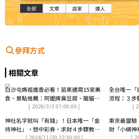
全部
文章
店家
達人
參拜方式
相關文章
白沙屯媽祖進香必看！苗栗通霄15家美
全台唯一「
食、景點推薦：阿嬤牌臭豆腐、龍貓車
流程：３步
| 2026/3/3 07:00:00 |
| 
站
錢
神社名字就叫「有錢」！日本唯一「金
東京最靈驗
持神社」，想中彩券、求財４步驟教你
財「小網神
| 2024/11/30 22:30:00 |
| 2
拜
(得獎公布)