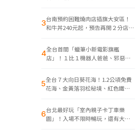
色美食多
台南預約困難燒肉店插旗大安區！
3
和牛丼240元起，預告再開２分店、
地點曝光
全台首間「蠟筆小新電影旗艦
4
店」！１比１機器人爸爸、邪惡正
男，百款周邊買翻
全台７大向日葵花海！1.2公頃免費
5
花海、金黃落羽松秘境、紅色鐵橋
同框
台北最好玩「室內親子卡丁車樂
6
園」！入場不限時暢玩，還有大螢
幕Switch遊戲區