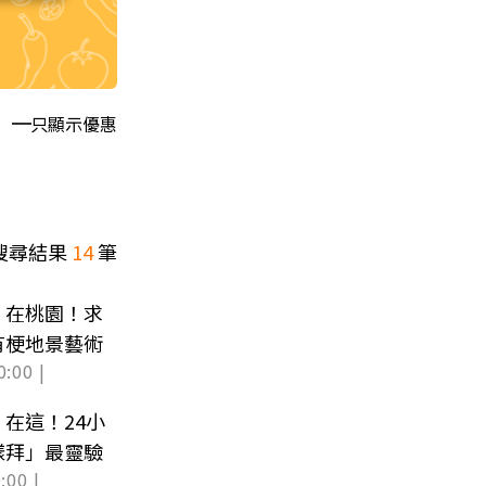
只顯示優惠
搜尋結果
14
筆
」在桃園！求
有梗地景藝術
0:00 |
在這！24小
樣拜」最靈驗
:00 |