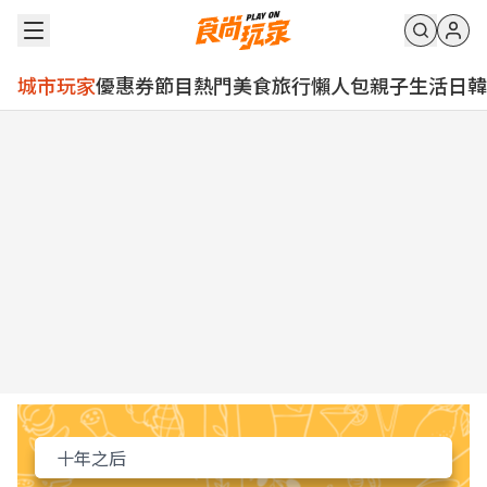
城市玩家
優惠券
節目
熱門
美食
旅行
懶人包
親子
生活
日韓