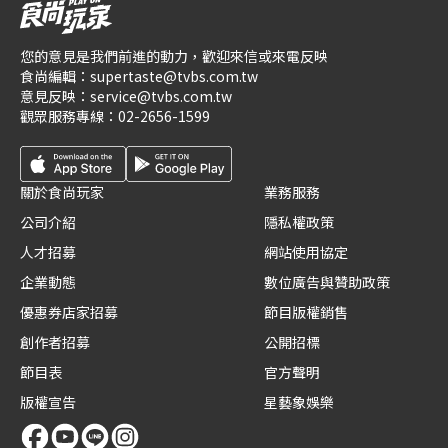
您的意見是我們前進的動力，歡迎來信或來電反映
食尚編輯：
supertaste@tvbs.com.tw
意見反映：
service@tvbs.com.tw
觀眾服務專線：
02-2656-1599
關於食尚玩家
業務服務
公司介紹
隱私權政策
人才招募
網站使用協定
企業動態
數位廣告與贊助政策
優惠券店家招募
節目版權銷售
創作者招募
公開招標
節目表
官方聲明
版權宣告
星藝象娛樂