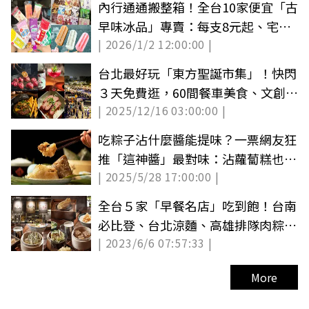
內行通通搬整箱！全台10家便宜「古
早味冰品」專賣：每支8元起、宅配
| 2026/1/2 12:00:00 |
送到家
台北最好玩「東方聖誕市集」！快閃
３天免費逛，60間餐車美食、文創品
| 2025/12/16 03:00:00 |
牌集合
吃粽子沾什麼醬能提味？一票網友狂
推「這神醬」最對味：沾蘿蔔糕也好
| 2025/5/28 17:00:00 |
吃
全台５家「早餐名店」吃到飽！台南
必比登、台北涼麵、高雄排隊肉粽一
| 2023/6/6 07:57:33 |
次吃遍
More