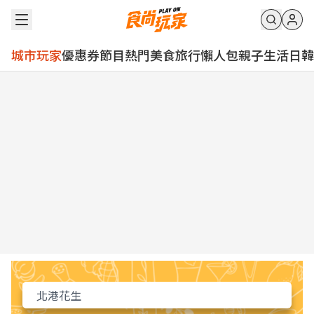
城市玩家
優惠券
節目
熱門
美食
旅行
懶人包
親子
生活
日韓