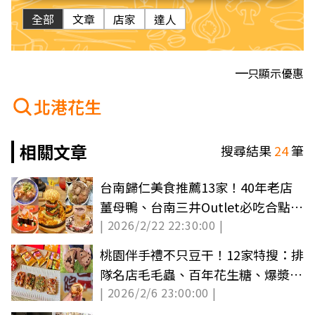
全部
文章
店家
達人
只顯示優惠
北港花生
相關文章
搜尋結果
24
筆
台南歸仁美食推薦13家！40年老店
薑母鴨、台南三井Outlet必吃合點壽
| 2026/2/22 22:30:00 |
司
桃園伴手禮不只豆干！12家特搜：排
隊名店毛毛蟲、百年花生糖、爆漿生
| 2026/2/6 23:00:00 |
乳燒