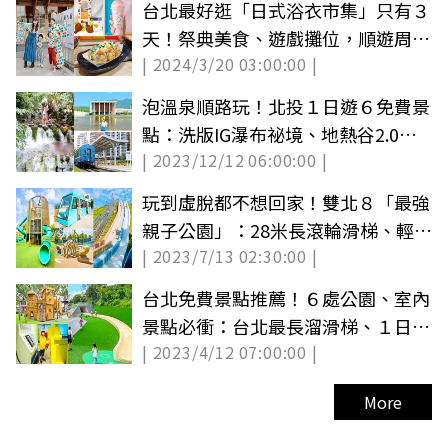
台北最好逛「日式浴衣市集」只有３
天！祭典美食、遊戲攤位，順遊周邊
| 2024/3/20 03:00:00 |
３景點
泡溫泉順路玩！北投１日遊６免費景
點：洗版IG瀑布祕境、地熱谷2.0、
| 2023/12/12 06:00:00 |
百年車站
玩到虛脫都不想回家！雙北８「最強
親子公園」：28米長滾輪滑梯、輕軌
| 2023/7/13 02:30:00 |
遊樂場
台北免費景點推薦！６處公園、室內
景點必衝：台北最長溜滑梯、１日小
| 2023/4/12 07:00:00 |
加油員
More