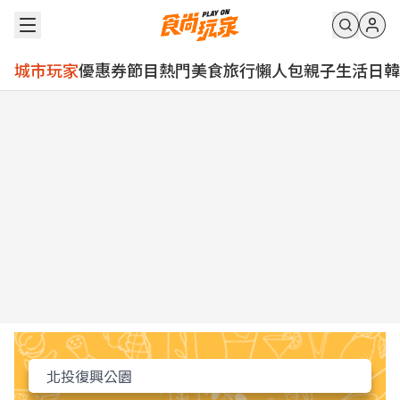
城市玩家
優惠券
節目
熱門
美食
旅行
懶人包
親子
生活
日韓