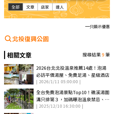
全部
文章
店家
達人
只顯示優惠
北投復興公園
相關文章
搜尋結果
9
筆
2026台北北投溫泉推薦14處！泡湯
必訪平價湯屋、免費足湯、星級酒店
| 2026/1/11 05:00:00 |
全台免費泡湯景點Top10！礁溪湯圍
溝只排第３，加碼曝泡溫泉禁忌、好
| 2025/12/10 16:30:00 |
處