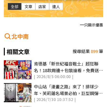
全部
文章
店家
達人
只顯示優惠
北中南
相關文章
搜尋結果
899
筆
肯德基「新世紀福音戰士」超狂聯
名！18款周邊＋包裝搶看，免費送無
| 2026/8/5 06:00:00 |
骨雞腿霸
中山站「漫畫之路」來了！排球少
年、芙莉蓮名場景必拍，巨型鋼彈登
| 2026/7/30 10:37:52 |
陸信義區