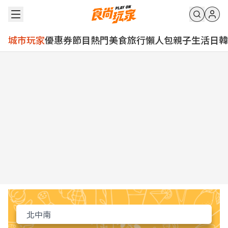
城市玩家
優惠券
節目
熱門
美食
旅行
懶人包
親子
生活
日韓