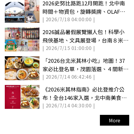
2026史努比路跑12月開跑！北中南
時間＋物資包，旋轉獎牌、OLAF抱
| 2026/7/18 04:00:00 |
枕毯必收
2026誠品暑假展覽懶人包！科學小
飛俠基地、文具展登場，台南８米滑
| 2026/7/15 01:00:00 |
水道必玩
「2026台北米其林小吃」地圖！37
家必比登名單，茂園落選、４間新入
| 2026/7/14 06:42:46 |
榜餐廳必吃
《2026米其林指南》必比登推介公
布！全台146家入選，北中南美食名
| 2026/7/14 04:30:00 |
單一覽
More