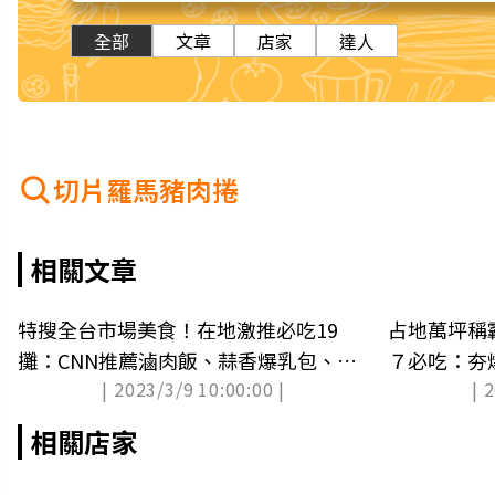
全部
文章
店家
達人
切片羅馬豬肉捲
相關文章
特搜全台市場美食！在地激推必吃19
占地萬坪稱
攤：CNN推薦滷肉飯、蒜香爆乳包、排
７必吃：夯
| 2023/3/9 10:00:00 |
| 
隊麵線
包
相關店家