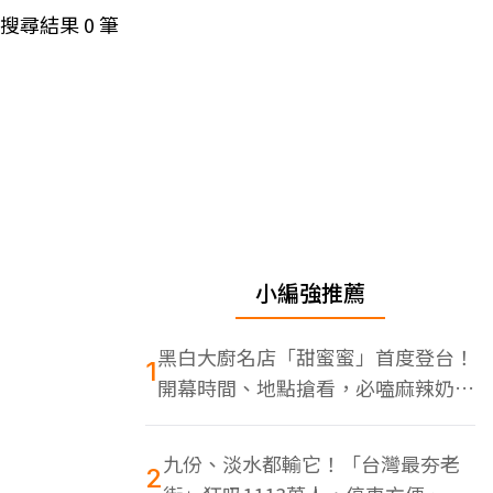
搜尋結果
0
筆
小編強推薦
黑白大廚名店「甜蜜蜜」首度登台！
1
開幕時間、地點搶看，必嗑麻辣奶油
蝦
九份、淡水都輸它！「台灣最夯老
2