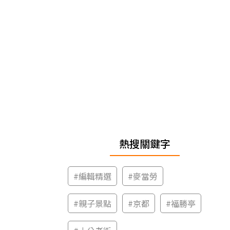
熱搜關鍵字
#
編輯精選
#
麥當勞
#
親子景點
#
京都
#
福勝亭