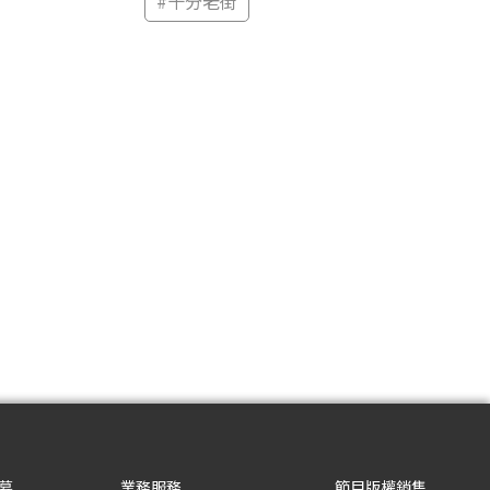
#
十分老街
募
業務服務
節目版權銷售