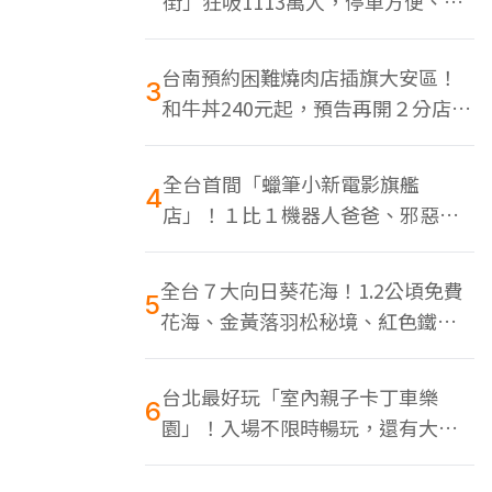
街」狂吸1113萬人，停車方便、特
色美食多
台南預約困難燒肉店插旗大安區！
3
和牛丼240元起，預告再開２分店、
地點曝光
全台首間「蠟筆小新電影旗艦
4
店」！１比１機器人爸爸、邪惡正
男，百款周邊買翻
全台７大向日葵花海！1.2公頃免費
5
花海、金黃落羽松秘境、紅色鐵橋
同框
台北最好玩「室內親子卡丁車樂
6
園」！入場不限時暢玩，還有大螢
幕Switch遊戲區