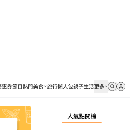
優惠券
節目
熱門
美食
旅行
懶人包
親子
生活
更多
人氣點閱榜