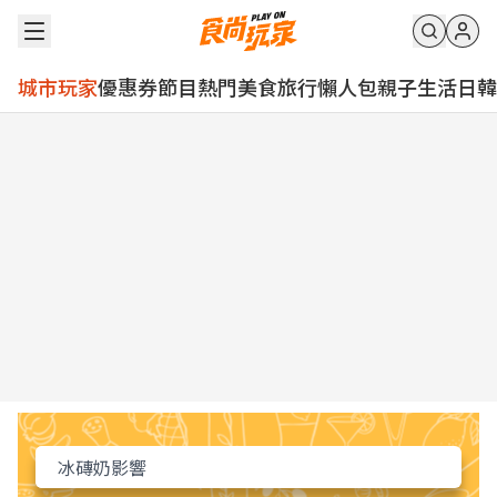
城市玩家
優惠券
節目
熱門
美食
旅行
懶人包
親子
生活
日韓