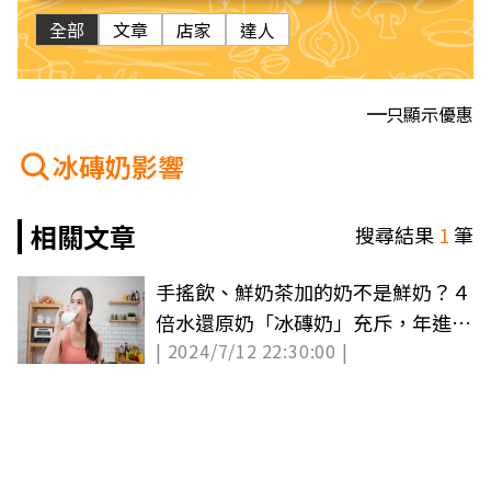
全部
文章
店家
達人
只顯示優惠
冰磚奶影響
相關文章
搜尋結果
1
筆
手搖飲、鮮奶茶加的奶不是鮮奶？４
倍水還原奶「冰磚奶」充斥，年進口
| 2024/7/12 22:30:00 |
破14億