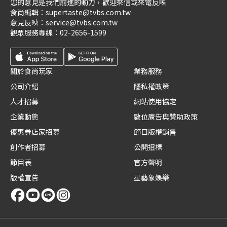
您的意見是我們前進的動力，歡迎來信或來電反映
食尚編輯：
supertaste@tvbs.com.tw
意見反映：
service@tvbs.com.tw
觀眾服務專線：
02-2656-1599
關於食尚玩家
業務服務
公司介紹
隱私權政策
人才招募
網站使用協定
企業動態
數位廣告與贊助政策
優惠券店家招募
節目版權銷售
創作者招募
公開招標
節目表
官方聲明
版權宣告
星藝象娛樂