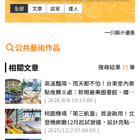
全部
文章
店家
達人
只顯示優惠
公共藝術作品
相關文章
搜尋結果
15
筆
高溫豔陽、雨天都不怕！台東室內景
點推薦８處：新開最美圖書館、鐵路
| 2026/8/6 10:15:00 |
便當故鄉
桃園機場「第三航廈」首波啟用！北
登機廊廳12月起試營運，設計亮點搶
| 2025/12/2 07:00:00 |
先看