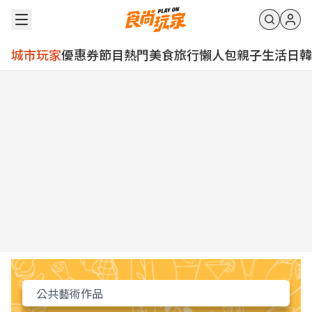
城市玩家
優惠券
節目
熱門
美食
旅行
懶人包
親子
生活
日韓