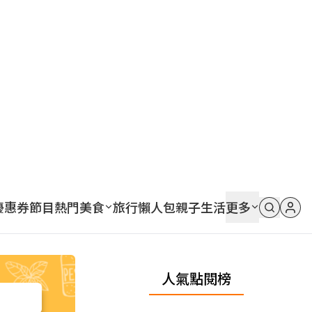
優惠券
節目
熱門
美食
旅行
懶人包
親子
生活
更多
人氣點閱榜