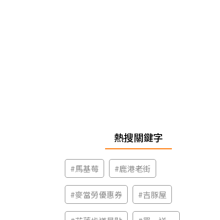
熱搜關鍵字
#
馬基莓
#
鹿港老街
#
麥當勞優惠券
#
吉豚屋