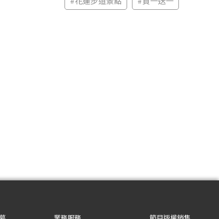
#
花蓮步道景點
#
買一送一
募
業務服務
節目版權銷售