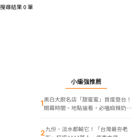
搜尋結果
0
筆
小編強推薦
黑白大廚名店「甜蜜蜜」首度登台！
1
開幕時間、地點搶看，必嗑麻辣奶油
蝦
九份、淡水都輸它！「台灣最夯老
2