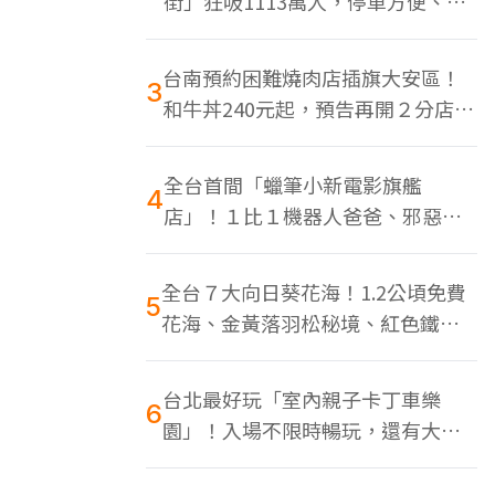
街」狂吸1113萬人，停車方便、特
色美食多
台南預約困難燒肉店插旗大安區！
3
和牛丼240元起，預告再開２分店、
地點曝光
全台首間「蠟筆小新電影旗艦
4
店」！１比１機器人爸爸、邪惡正
男，百款周邊買翻
全台７大向日葵花海！1.2公頃免費
5
花海、金黃落羽松秘境、紅色鐵橋
同框
台北最好玩「室內親子卡丁車樂
6
園」！入場不限時暢玩，還有大螢
幕Switch遊戲區