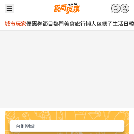
城市玩家
優惠券
節目
熱門
美食
旅行
懶人包
親子
生活
日韓