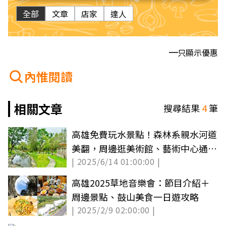
全部
文章
店家
達人
只顯示優惠
內惟閱讀
相關文章
搜尋結果
4
筆
高雄免費玩水景點！森林系親水河道
美翻，周邊逛美術館、藝術中心通通
| 2025/6/14 01:00:00 |
免門票
高雄2025草地音樂會：節目介紹＋
周邊景點、鼓山美食一日遊攻略
| 2025/2/9 02:00:00 |