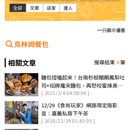
全部
文章
店家
達人
只顯示優惠
克林姆餐包
相關文章
搜尋結果
4
筆
麵包控嗑起來！台南秒殺關廟鳳梨吐
司+招牌羅宋麵包，再怒咬蜜煉黑糖
| 2021/2/4 04:58:04 |
吐司
12/29《食尚玩家》網路限定版影
音：嘉義私房下午茶
| 2020/12/29 01:43:05 |