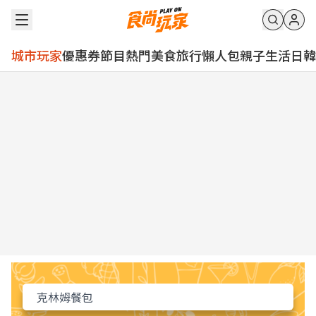
城市玩家
優惠券
節目
熱門
美食
旅行
懶人包
親子
生活
日韓