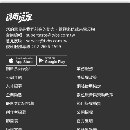
您的意見是我們前進的動力，歡迎來信或來電反映
食尚編輯：
supertaste@tvbs.com.tw
意見反映：
service@tvbs.com.tw
觀眾服務專線：
02-2656-1599
關於食尚玩家
業務服務
公司介紹
隱私權政策
人才招募
網站使用協定
企業動態
數位廣告與贊助政策
優惠券店家招募
節目版權銷售
創作者招募
公開招標
節目表
官方聲明
版權宣告
星藝象娛樂