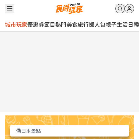
城市玩家
優惠券
節目
熱門
美食
旅行
懶人包
親子
生活
日韓