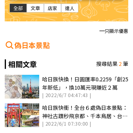
全部
文章
店家
達人
只顯示優惠
偽日本景點
相關文章
搜尋結果
2
筆
哈日族快換！日圓匯率0.2259「創25
年新低」，換10萬元現賺近２萬
| 2022/6/7 04:47:43 |
哈日族快衝！全台６處偽日本景點：
神社古蹟秒飛京都、千本鳥居、台版
| 2022/6/1 07:30:00 |
小奈良