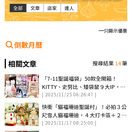
全部
文章
店家
達人
只顯示優惠
倒數月曆
相關文章
搜尋結果
14
筆
「7-11聖誕福袋」50款全開箱！
KITTY、史努比、矮袋鼠９大IP，開
| 2025/11/25 06:26:47 |
賣時間、品項
快衝「貓福珊迪聖誕村」！必拍３公
尺雪人貓福珊迪，４大打卡區＋２大
| 2025/11/17 08:25:00 |
體驗區