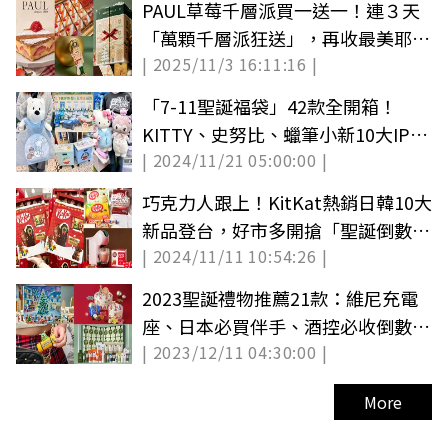
PAUL草莓千層派買一送一！連３天
「萬顆千層派狂送」，再收最美耶誕
| 2025/11/3 16:11:16 |
倒數月曆盒
「7-11聖誕福袋」42款全開箱！
KITTY、史努比、蠟筆小新10大IP，
| 2024/11/21 05:00:00 |
開賣時間、品項
巧克力人跟上！KitKat熱銷日韓10大
新品登台，好市多開搶「聖誕倒數月
| 2024/11/11 10:54:26 |
曆」
2023聖誕禮物推薦21款：維尼充電
座、日本必買伴手、酒控必收倒數月
| 2023/12/11 04:30:00 |
曆
More