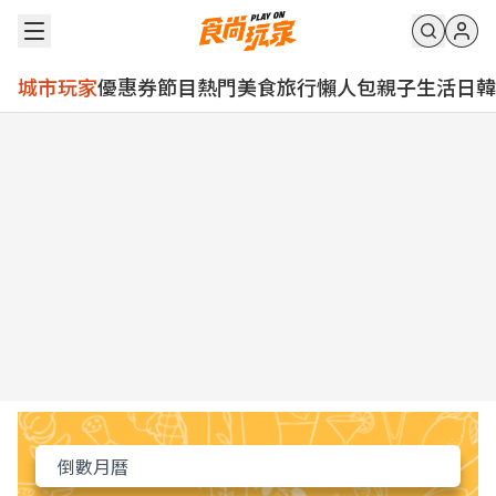
城市玩家
優惠券
節目
熱門
美食
旅行
懶人包
親子
生活
日韓