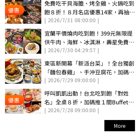
免費吃干貝海膽、烤全雞、火鍋吃到
優惠
飽８折！８月名店優惠14家，再抽古
| 2026/7/31 08:00:00 |
堡旅宿
宜蘭平價燒肉吃到飽！399元無限提
供牛肉、海鮮、冰淇淋，壽星免費吃
| 2026/7/30 04:29:57 |
牛舌
東區新開幕「新派台菜」！全台獨創
「麵包春雞」、手沖豆腐花，加碼送
| 2026/7/29 09:00:00 |
龍蝦煲
呼叫凱凱出動！台北吃到飽「對姓
優惠
名」全桌８折，加碼推１間Buffet平
| 2026/7/28 09:00:00 |
日免千元
More