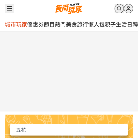
城市玩家
優惠券
節目
熱門
美食
旅行
懶人包
親子
生活
日韓