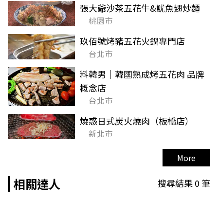
張大爺沙茶五花牛&魷魚翅炒麵
桃園市
玖佰號烤豬五花火鍋專門店
台北市
料韓男｜韓國熟成烤五花肉 品牌
概念店
台北市
燒惑日式炭火燒肉（板橋店）
新北市
More
相關達人
搜尋結果
0
筆