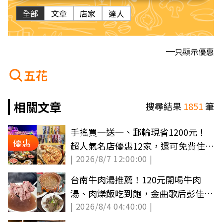
全部
文章
店家
達人
只顯示優惠
五花
相關文章
搜尋結果
1851
筆
手搖買一送一、郵輪現省1200元！
優惠
超人氣名店優惠12家，還可免費住童
| 2026/8/7 12:00:00 |
話城堡旅宿
台南牛肉湯推薦！120元開喝牛肉
湯、肉燥飯吃到飽，金曲歌后彭佳慧
| 2026/8/4 04:40:00 |
也來朝聖