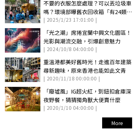
不要的衣服怎麼處理？可以丟垃圾車
嗎？環境部曝舊衣回收箱「有24類不
| 2025/1/23 17:01:00 |
收」
「光之潮」席捲宜蘭中興文化園區！
光影與潮流交融，引爆創意魅力
| 2024/10/8 04:00:00 |
重溫港都美好舊時光！走進百年建築
尋新趣味，原來香港也能如此文青
| 2020/11/18 00:00:00 |
「廢墟風」IG超火紅，到鈕扣倉庫深
夜野餐，猜猜獨角獸大便賣什麼
| 2020/1/10 04:00:00 |
More