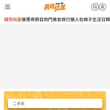
城市玩家
優惠券
節目
熱門
美食
旅行
懶人包
親子
生活
日韓