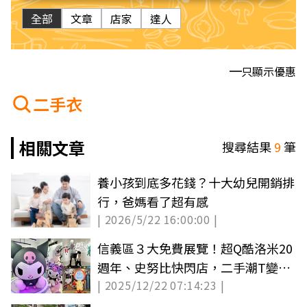
全部
文章
店家
達人
只顯示優惠
二手衣
相關文章
搜尋結果
9
筆
養小孩到底多花錢？十大幼兒開銷排
行，爸媽看了超有感
| 2026/5/22 16:00:00 |
信義區３大免費展覽！超Q酷洛米20
週年、史努比快閃店，二手潮T變浮
| 2025/12/22 07:14:23 |
雕巨作