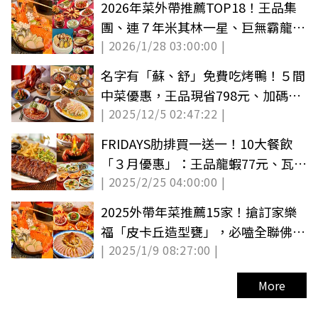
2026年菜外帶推薦TOP18！王品集
團、連７年米其林一星、巨無霸龍蝦
| 2026/1/28 03:00:00 |
鍋、川菜
名字有「蘇、舒」免費吃烤鴨！５間
中菜優惠，王品現省798元、加碼贈
| 2025/12/5 02:47:22 |
功夫菜
FRIDAYS肋排買一送一！10大餐飲
「３月優惠」：王品龍蝦77元、瓦城
| 2025/2/25 04:00:00 |
免費送甜點
2025外帶年菜推薦15家！搶訂家樂
福「皮卡丘造型甕」，必嗑全聯佛跳
| 2025/1/9 08:27:00 |
牆
More