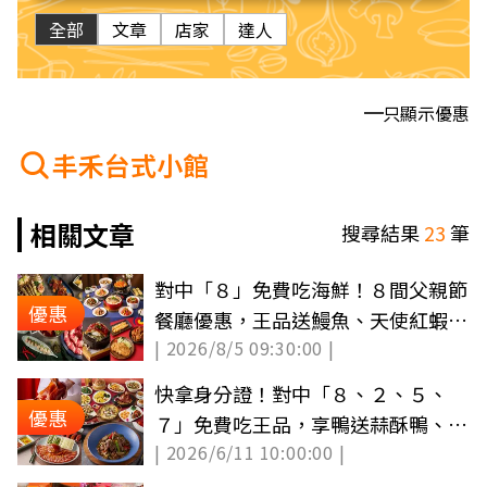
全部
文章
店家
達人
只顯示優惠
丰禾台式小館
相關文章
搜尋結果
23
筆
對中「８」免費吃海鮮！８間父親節
優惠
餐廳優惠，王品送鰻魚、天使紅蝦、
| 2026/8/5 09:30:00 |
買一送一
快拿身分證！對中「８、２、５、
優惠
７」免費吃王品，享鴨送蒜酥鴨、飲
| 2026/6/11 10:00:00 |
品無限續