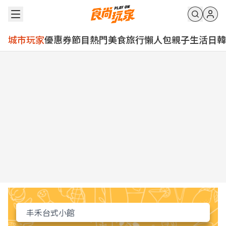
城市玩家
優惠券
節目
熱門
美食
旅行
懶人包
親子
生活
日韓