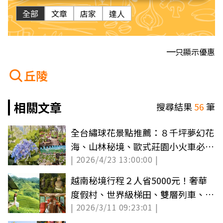
全部
文章
店家
達人
只顯示優惠
丘陵
相關文章
搜尋結果
56
筆
全台繡球花景點推薦：８千坪夢幻花
海、山林秘境、歐式莊園小火車必打
| 2026/4/23 13:00:00 |
卡
越南秘境行程２人省5000元！奢華
度假村、世界級梯田、雙層列車、米
| 2026/3/11 09:23:01 |
其林全包