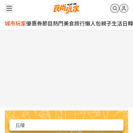
城市玩家
優惠券
節目
熱門
美食
旅行
懶人包
親子
生活
日韓