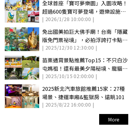
全球首座「寶可夢樂園」入園攻略！
超過600隻寶可夢登場，遊樂設施、
| 2026/1/28 10:00:00 |
周邊票價
免出國美拍巨大佛手廟！台南「隱藏
版免門票祕境」，必拍浮誇打卡點攻
| 2025/12/30 12:30:00 |
略
苗栗通霄景點推薦Top15：不只白沙
屯媽祖！還有最美夕陽秘境、龍貓公
| 2025/10/15 02:00:00 |
車站
2025新北汽車旅館推薦15家：27種
場景、捷運車廂&監獄房、遠眺101
| 2025/8/22 16:00:00 |
More