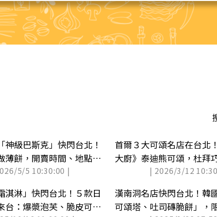
「神級巴斯克」快閃台北！
首爾３大可頌名店在台北
做薄餅，開賣時間、地點整
大廚》泰迪熊可頌，杜拜
2026/5/5 10:30:00 |
| 2026/3/12 10:30
搶
霜淇淋」快閃台北！５款日
漢南洞名店快閃台北！韓
來台：爆漿泡芙、脆皮可麗
可頌塔、吐司磚脆餅」，