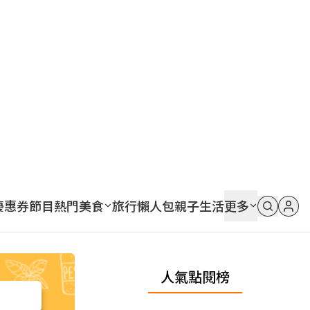
優惠券
節目
熱門
美食
旅行
懶人包
親子
生活
更多
人氣點閱榜