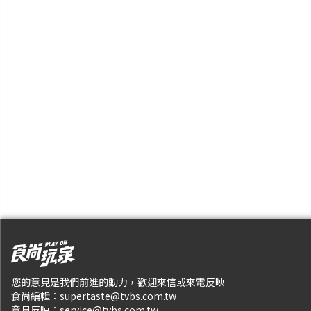
您的意見是我們前進的動力，歡迎來信或來電反映
食尚編輯：
supertaste@tvbs.com.tw
意見反映：
service@tvbs.com.tw