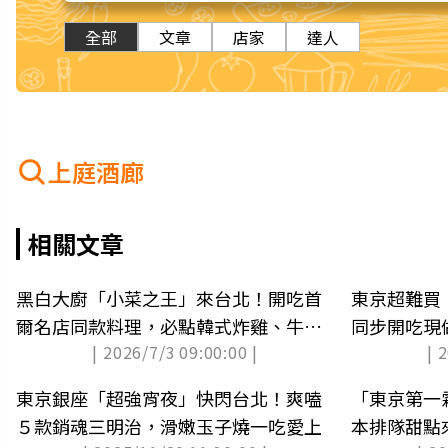
全部
文章
店家
達人
上庭酒廊
相關文章
黑白大廚「小菜之王」來台北！開吃首
東京超難買
爾名店同款料理，必點韓式炸雞、牛肉
同步開吃現
| 2026/7/3 09:00:00 |
| 
餅
理
東京銀座「超強宵夜」快閃台北！爽嗑
「東京第一
５款銷魂三明治，滑嫩玉子燒一吃愛上
本排隊甜點