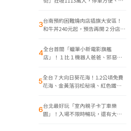
街」狂吸1113萬人，停車方便、特
色美食多
台南預約困難燒肉店插旗大安區！
3
和牛丼240元起，預告再開２分店、
地點曝光
全台首間「蠟筆小新電影旗艦
4
店」！１比１機器人爸爸、邪惡正
男，百款周邊買翻
全台７大向日葵花海！1.2公頃免費
5
花海、金黃落羽松秘境、紅色鐵橋
同框
台北最好玩「室內親子卡丁車樂
6
園」！入場不限時暢玩，還有大螢
幕Switch遊戲區