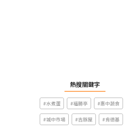
熱搜關鍵字
#
水煮蛋
#
福勝亭
#
惠中蔬食
#
城中市場
#
吉豚屋
#
肯德基