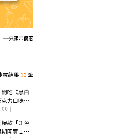
只顯示優惠
搜尋結果
16
筆
！開吃《黑白
巧克力口味必
:00 |
國爆款「３色
限期開賣１個