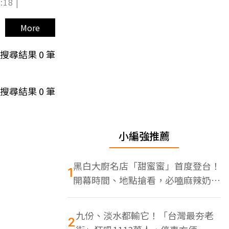
:18 |
More
搜尋結果
0
筆
搜尋結果
0
筆
小編強推薦
黑白大廚名店「甜蜜蜜」首度登台！
1
開幕時間、地點搶看，必嗑麻辣奶油
蝦
九份、淡水都輸它！「台灣最夯老
2