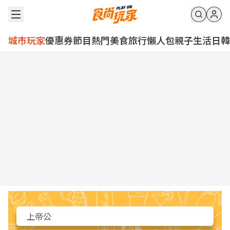
城市玩家
優惠券
節目
熱門
美食
旅行
懶人包
親子
生活
日韓