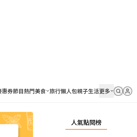
優惠券
節目
熱門
美食
旅行
懶人包
親子
生活
更多
人氣點閱榜