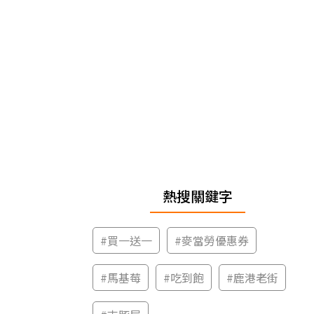
熱搜關鍵字
#
買一送一
#
麥當勞優惠券
#
馬基莓
#
吃到飽
#
鹿港老街