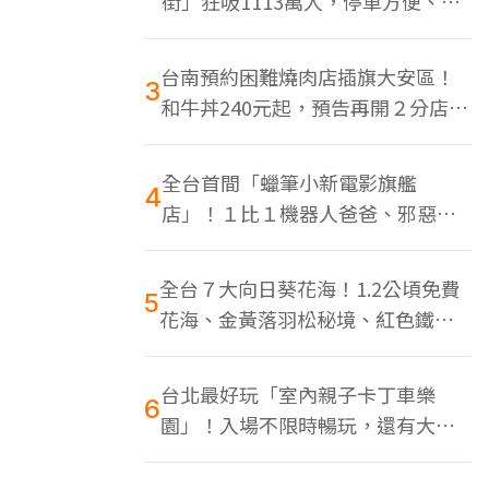
街」狂吸1113萬人，停車方便、特
色美食多
台南預約困難燒肉店插旗大安區！
3
和牛丼240元起，預告再開２分店、
地點曝光
全台首間「蠟筆小新電影旗艦
4
店」！１比１機器人爸爸、邪惡正
男，百款周邊買翻
全台７大向日葵花海！1.2公頃免費
5
花海、金黃落羽松秘境、紅色鐵橋
同框
台北最好玩「室內親子卡丁車樂
6
園」！入場不限時暢玩，還有大螢
幕Switch遊戲區