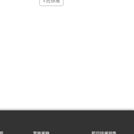
#
吉豚屋
募
業務服務
節目版權銷售