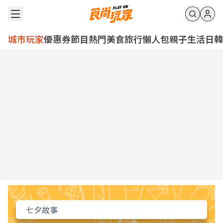
城市玩家
優惠券
節目
熱門
美食
旅行
懶人包
親子
生活
日韓