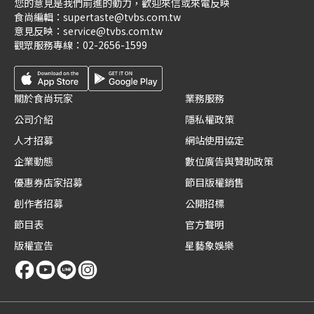
您的意見是我們前進的動力，歡迎來信或來電反映
食尚編輯：
supertaste@tvbs.com.tw
意見反映：
service@tvbs.com.tw
觀眾服務專線：
02-2656-1599
關於食尚玩家
業務服務
公司介紹
隱私權政策
人才招募
網站使用協定
企業動態
數位廣告與贊助政策
優惠券店家招募
節目版權銷售
創作者招募
公開招標
節目表
官方聲明
版權宣告
星藝象娛樂