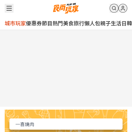
城市玩家
優惠券
節目
熱門
美食
旅行
懶人包
親子
生活
日韓