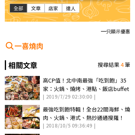
全部
文章
店家
達人
只顯示優惠
一喜燒肉
相關文章
搜尋結果
4
筆
高CP值！北中南最強「吃到飽」35
家：火鍋、燒烤、港點、飯店buffet
| 2019/7/29 02:30:00 |
最強吃到飽特輯！全台22間海鮮、燒
肉、火鍋、港式、熱炒通通搜羅！
| 2018/10/5 09:36:49 |