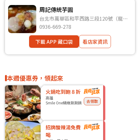
周記傳統芋圓
台北市萬華區和平西路三段120號（龍山
商場美食廣場內）
0936-669-278
下載 APP 藏口袋
看店家資訊
本週優惠券，領起來
火鍋吃到飽８折
高雄
去領取
Smile One精緻涮涮鍋
招牌酸辣湯免費
喝