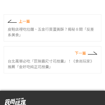
上一篇
皮鞋店裡吃拉麵、五金行買蛋黃酥？揭秘８間「反差
系美食」
下一篇
台北萬華必吃「巨無霸尺寸花枝羹」！《食尚玩家》
推薦「金好吃純正花枝羹」