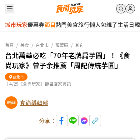
城市玩家
優惠券
節目
熱門
美食
旅行
懶人包
親子
生活
日韓
首頁
/
美食
/
台北市
/
萬華區
/
其它
台北萬華必吃「70年老牌扁芋圓」！《食
尚玩家》曾子余推薦「周記傳統芋圓」
台北市
｜4/29《食尚玩家》節目店家資訊
食尚編輯部
分享：