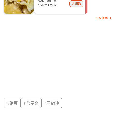
高雄・鳳山區
去領取
今鼎手工水餃
更多優惠
#
納豆
#
曾子余
#
王敏淳