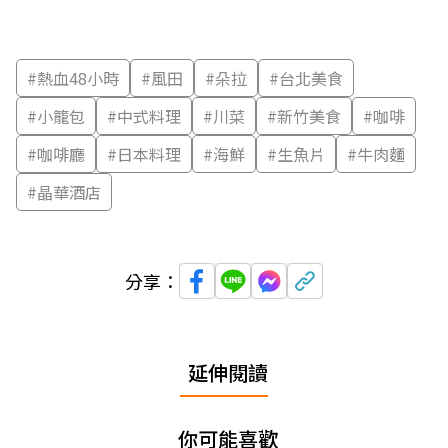
#
熱血48小時
#
風田
#
朵拉
#
台北美食
#
小籠包
#
中式料理
#
川菜
#
新竹美食
#
咖啡
#
咖啡廳
#
日本料理
#
海鮮
#
生魚片
#
牛肉麵
#
晶華酒店
分享：
延伸閱讀
你可能喜歡