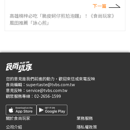
下一篇
高雄楠梓必吃「脆皮蚵仔煎尬泡麵」！《食尚玩家》
風田推薦「詠心煎」
您的意見是我們前進的動力，歡迎來信或來電反映
食尚編輯：
supertaste@tvbs.com.tw
意見反映：
service@tvbs.com.tw
觀眾服務專線：
02-2656-1599
關於食尚玩家
業務服務
公司介紹
隱私權政策