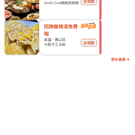
去領取
Smile One精緻涮涮鍋
招牌酸辣湯免費
喝
高雄・鳳山區
去領取
今鼎手工水餃
更多優惠