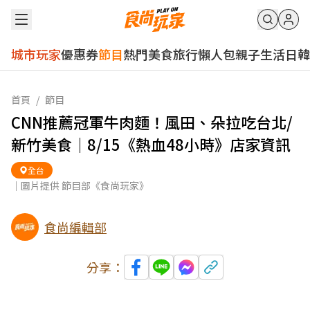
城市玩家
優惠券
節目
熱門
美食
旅行
懶人包
親子
生活
日韓
首頁
/
節目
CNN推薦冠軍牛肉麵！風田、朵拉吃台北/
新竹美食｜8/15《熱血48小時》店家資訊
全台
｜圖片提供 節目部《食尚玩家》
食尚編輯部
分享：