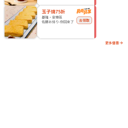
玉子燒75折
基隆・安樂區
去領取
佐藤お帰り-你回來了
更多優惠