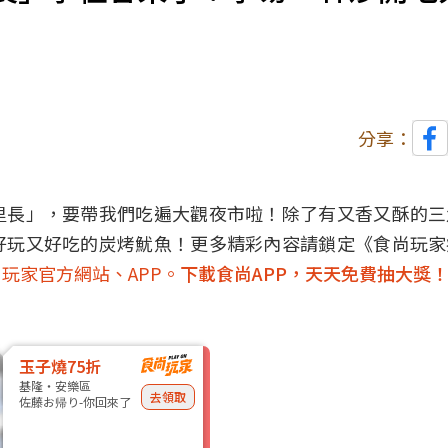
分享：
里長」，要帶我們吃遍大觀夜市啦！除了有又香又酥的三
好玩又好吃的炭烤魷魚！更多精彩內容請鎖定《食尚玩家
玩家官方網站、APP。
下載食尚APP，天天免費抽大獎
玉子燒75折
基隆・安樂區
去領取
佐藤お帰り-你回來了