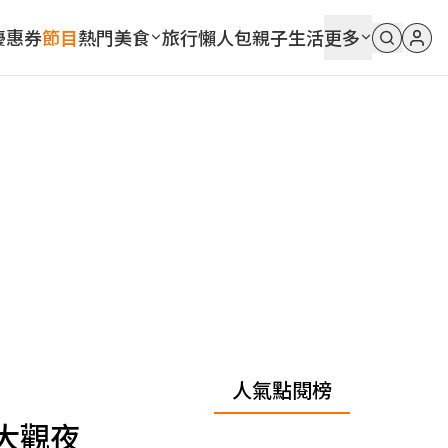
優惠券
節目
熱門
美食
旅行
懶人包
親子
生活
更多
人氣點閱榜
大觀夜