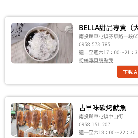
BELLA甜品專賣
南投縣草屯鎮芬草路一段6
0958-573-785
週二至週六17：00～21
粉絲專頁請點我
下載 A
古早味碳烤魷魚
南投縣草屯鎮中山街
0958-151-207
週一至六18：00～22：3