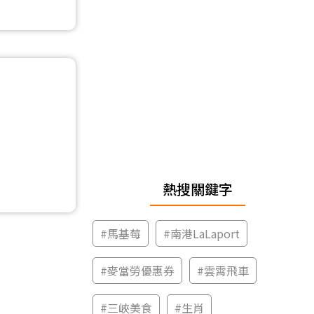
熱搜關鍵字
#
馬基莓
#
南港LaLaport
#
麥當勞優惠券
#
雲霄飛車
#
三峽美食
#
生肖