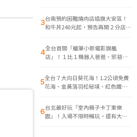
色美食多
台南預約困難燒肉店插旗大安區！
3
和牛丼240元起，預告再開２分店、
地點曝光
全台首間「蠟筆小新電影旗艦
4
店」！１比１機器人爸爸、邪惡正
男，百款周邊買翻
全台７大向日葵花海！1.2公頃免費
5
花海、金黃落羽松秘境、紅色鐵橋
同框
台北最好玩「室內親子卡丁車樂
6
園」！入場不限時暢玩，還有大螢
幕Switch遊戲區