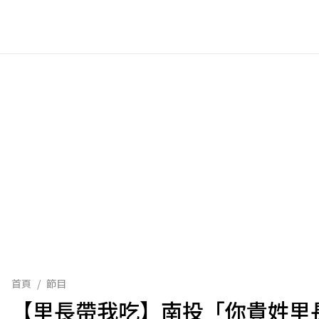
首頁
/
節目
【里長帶我吃】南投「你貴姓里