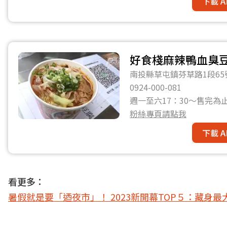
下載 A
好食棧麻辣鴨血臭
南投縣草屯鎮芬草路1段65
0924-000-081
週一至六17：30～售完為
粉絲專頁請點我
下載 A
看更多：
暑假就是要「迺夜市」！ 2023新開幕TOP５：藏身最