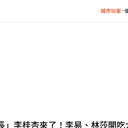
城市玩家
長」李桂杏來了！李易、林莎開吃