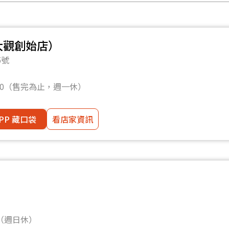
（大觀創始店）
5號
：30（售完為止，週一休）
PP 藏口袋
看店家資訊
0（週日休）