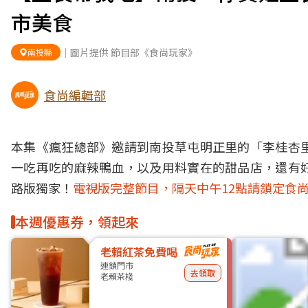
市美食
｜圖片提供 節目部《食尚玩家》
南投縣
食尚編輯部
本集《瘋狂總部》邀請到南投草屯明正里的「李桂杏
一吃再吃的麻辣鴨血，以及用料實在的甜品店，還有
路版獨家！
電視版完整節目，隔天中午12點請鎖定食尚
本週優惠券，領起來
老賴紅茶免費喝
連鎖門市
去領取
老賴茶棧