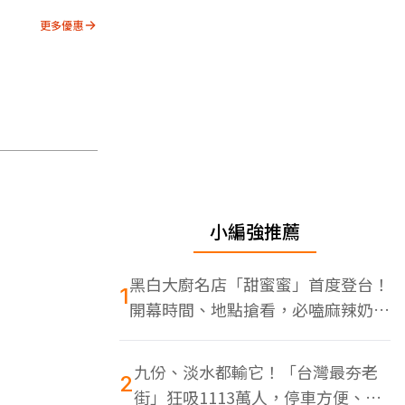
更多優惠
小編強推薦
黑白大廚名店「甜蜜蜜」首度登台！
1
開幕時間、地點搶看，必嗑麻辣奶油
蝦
九份、淡水都輸它！「台灣最夯老
2
街」狂吸1113萬人，停車方便、特