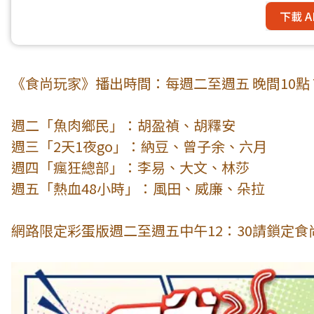
下載 A
《食尚玩家》播出時間：每週二至週五 晚間10點 T
週二「魚肉鄉民」：胡盈禎、胡釋安
週三「2天1夜go」：納豆、曾子余、六月
週四「瘋狂總部」：李易、大文、林莎
週五「熱血48小時」：風田、威廉、朵拉
網路限定彩蛋版週二至週五中午12：30請鎖定食尚