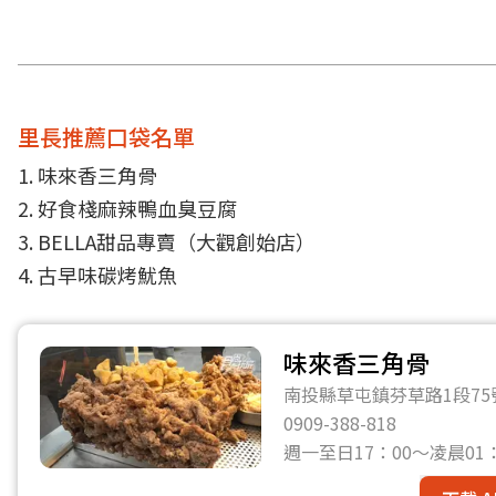
里長推薦口袋名單
1. 味來香三角骨
2. 好食棧麻辣鴨血臭豆腐
3. BELLA甜品專賣（大觀創始店）
4. 古早味碳烤魷魚
味來香三角骨
南投縣草屯鎮芬草路1段75
0909-388-818
週一至日17：00～凌晨01：