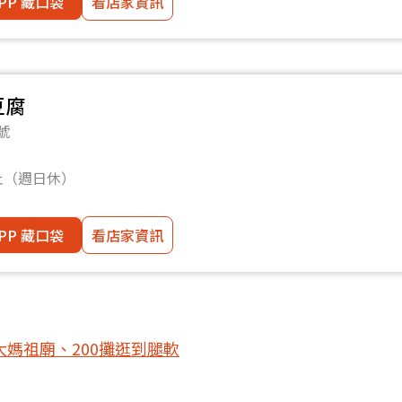
PP 藏口袋
看店家資訊
豆腐
號
止（週日休）
PP 藏口袋
看店家資訊
大媽祖廟、200攤逛到腿軟