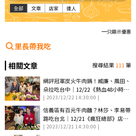
全部
文章
店家
達人
只顯示優惠
里長帶我吃
相關文章
搜尋結果
111
筆
網評冠軍炭火牛肉鍋！威廉、風田、
朵拉吃台中｜12/22《熱血48小時》
| 2023/12/22 14:30:00 |
店家資訊
信義區有百元牛肉麵？林莎、李易帶
路吃台北｜12/21《瘋狂總部》店家
| 2023/12/21 14:30:00 |
資訊