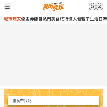
城市玩家
優惠券
節目
熱門
美食
旅行
懶人包
親子
生活
日韓