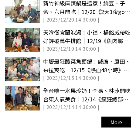
新竹神級麻辣鍋是這家！納豆、子
余、六月開吃｜12/20《2天1夜go》
| 2023/12/20 14:30:00 |
店家資訊
天冷衝宜蘭泡湯！小禎、楊銘威帶吃
好評破萬牛排館｜12/19《魚肉鄉
| 2023/12/19 14:30:00 |
民》店家資訊
中壢最狂酸菜魚頭鍋！威廉、風田、
朵拉爽吃｜12/15《熱血48小時》店
| 2023/12/15 14:30:00 |
家資訊
全台唯一水果珍奶！李易、林莎開吃
台東人氣美食｜12/14《瘋狂總部》
| 2023/12/14 14:30:00 |
店家資訊
More