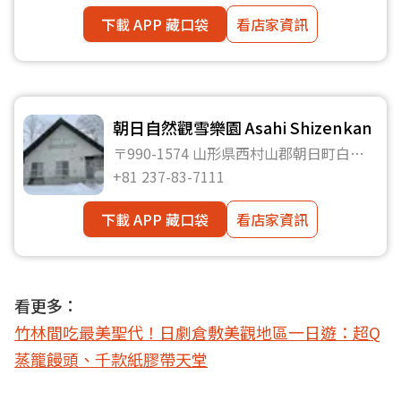
下載 APP 藏口袋
看店家資訊
朝日自然觀雪樂園 Asahi Shizenkan
〒990-1574 山形県西村山郡朝日町白倉
745-1
+81 237-83-7111
下載 APP 藏口袋
看店家資訊
看更多：
竹林間吃最美聖代！日劇倉敷美觀地區一日遊：超Q
蒸籠饅頭、千款紙膠帶天堂