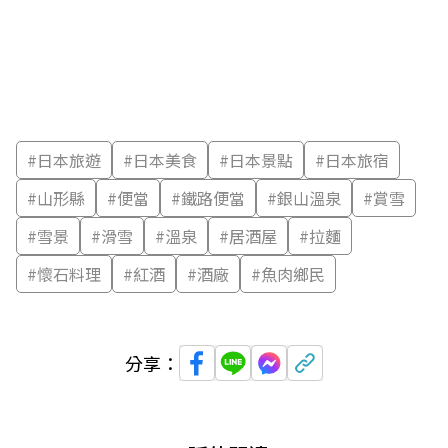
#
日本旅遊
#
日本美食
#
日本景點
#
日本旅宿
#
山形縣
#
便當
#
鐵路便當
#
銀山溫泉
#
賞雪
#
雪景
#
滑雪
#
溫泉
#
居酒屋
#
拉麵
#
懷石料理
#
紅酒
#
酒廠
#
魚肉鄉民
分享：