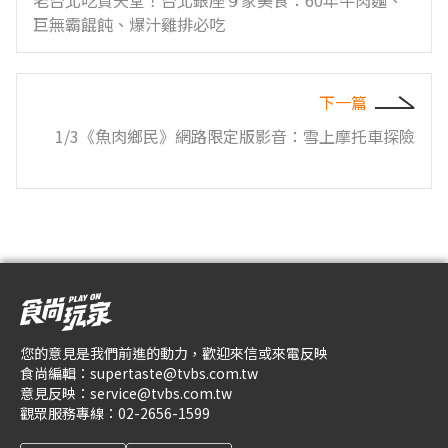
老台北吃貨天堂！台北銀座９家美食：60年牛肉麵、
巨無霸餛飩、爆汁雞排必吃
下一篇
1/3《魚肉鄉民》網路限定版影音：雪上摩托車探險
您的意見是我們前進的動力，歡迎來信或來電反映
食尚編輯：
supertaste@tvbs.com.tw
意見反映：
service@tvbs.com.tw
觀眾服務專線：
02-2656-1599