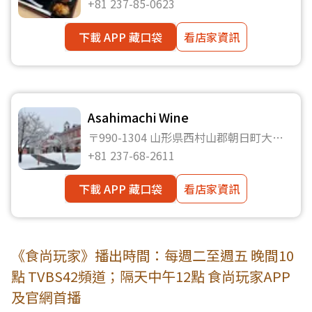
北又２７２４
+81 237-85-0623
下載 APP 藏口袋
看店家資訊
Asahimachi Wine
〒990-1304 山形県西村山郡朝日町大谷
高野1080番地
+81 237-68-2611
下載 APP 藏口袋
看店家資訊
《食尚玩家》播出時間：每週二至週五 晚間10
點 TVBS42頻道；隔天中午12點 食尚玩家APP
及官網首播