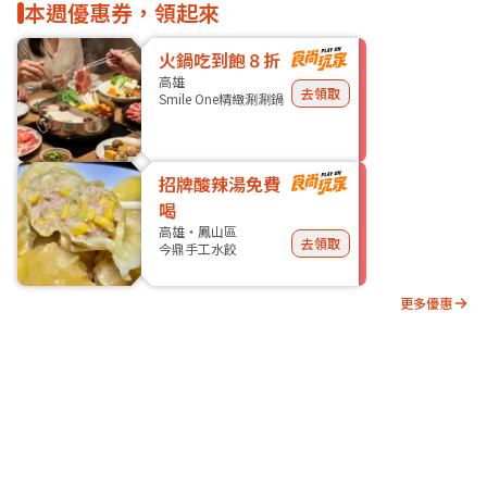
本週優惠券，領起來
火鍋吃到飽８折
高雄
去領取
Smile One精緻涮涮鍋
招牌酸辣湯免費
喝
高雄・鳳山區
去領取
今鼎手工水餃
更多優惠