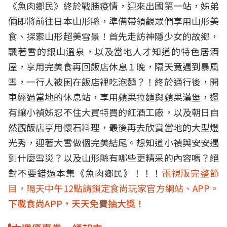
《魚肉鄉民》終於戰勝疫情，迎來出國第一站，姊弟
倆即將前往日本山形縣，準備帶領觀眾們享用山形美
食、探索山形超美雪景！首先走訪神隱少女的故鄉，
飄著雪的銀山溫泉，以及當地人才知道的特色居酒
屋，享用完美食再回飯店休息１晚，隔天竟遇到暴風
雪，一行人被困在飯店裡吃泡麵？！終於通行後，開
車經過當地的休息站，享用蘋果拉麵與蘋果漢堡，還
有讓小禎姊忍不住大買特買的紅酒工廠，以及朝日自
然觀飯店享用懷石料理，最後再去欣賞當地的大型燈
光秀，迎著大雪做個完美結尾。想知道小禎與安安遇
到什麼雪災？以及山形縣有哪些更精采的內容嗎？絕
對不要錯過本集《魚肉鄉民》！！！
電視版完整節
目，隔天中午12點請鎖定食尚玩家官方網站、APP。
下載食尚APP，天天免費抽大獎！