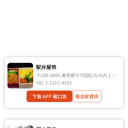
駅弁屋祭
〒100-0005 東京都千代田区丸の内１丁
目９−1，JR東京駅構内（GRANSTA内)
+81 3-3213-4353
下載 APP 藏口袋
看店家資訊