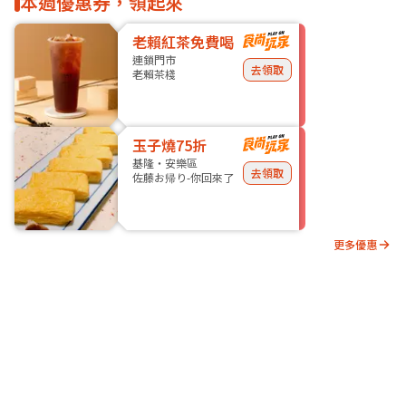
本週優惠券，領起來
老賴紅茶免費喝
連鎖門市
去領取
老賴茶棧
玉子燒75折
基隆・安樂區
去領取
佐藤お帰り-你回來了
更多優惠