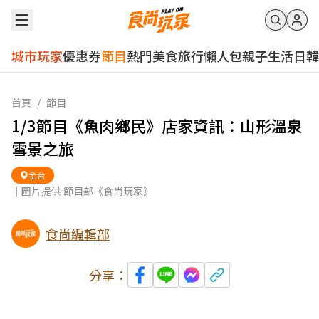
城市玩家
優惠券
節目
熱門
美食
旅行
懶人包
親子
生活
日韓
首頁
/
節目
1/3節目《魚肉鄉民》店家資訊：山形溫泉
雪景之旅
全台
｜圖片提供 節目部《食尚玩家》
食尚編輯部
分享：