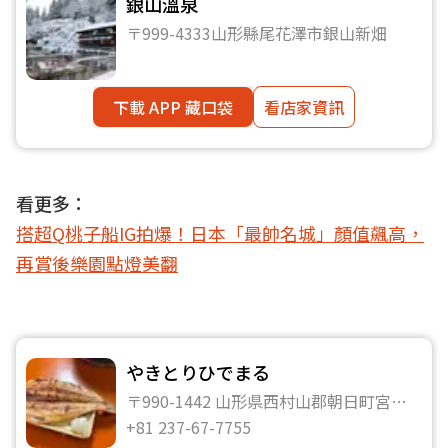
銀山溫泉
〒999-4333山形縣尾花澤市銀山新畑
下載 APP 藏口袋
看店家資訊
看更多：
搭超Q桃子船IG拍爆！日本「最帥名城」顏值飆高，
再賞後樂園點燈美翻
やきとりひでまる
〒990-1442 山形県西村山郡朝日町宮宿
1111-1
+81 237-67-7755