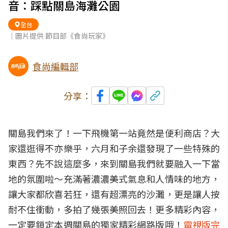
音：踩點關島海灘公園
全台
｜圖片提供 節目部《食尚玩家》
食尚編輯部
分享：
關島我們來了！一下飛機第一站竟然是便利商店？大
家還逛得不亦樂乎，六月和子余還發現了一些特殊的
東西？先不說這麼多，來到關島我們就要融入一下當
地的氛圍啦～充滿著濃濃美式氣息和人情味的地方，
讓大家都欣喜若狂，還有超漂亮的沙灘，更是讓人按
耐不住衝動，多拍了幾張美照回去！更多精彩內容，
一定要鎖定本週關島的獨家精彩網路版哦！
電視版完