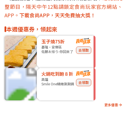
整節目，隔天中午12點請鎖定食尚玩家官方網站、
APP。
下載食尚APP，天天免費抽大獎！
本週優惠券，領起來
玉子燒75折
基隆・安樂區
去領取
佐藤お帰り-你回來了
火鍋吃到飽８折
高雄
去領取
Smile One精緻涮涮鍋
更多優惠