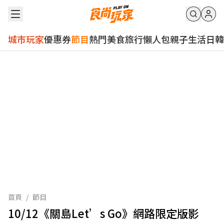
城市玩家
優惠券
節目
熱門
美食
旅行
懶人包
親子
生活
日韓
首頁
/
節目
10/12《關島Let’s Go》網路限定版影