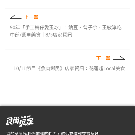
上一篇
90年「手工梅仔愛玉冰」！納豆、曾子余、王敏淳吃
中部/餐車美食｜8/5店家資訊
下一篇
10/11節目《魚肉鄉民》店家資訊：花蓮超Local美食
您的意見是我們前進的動力，歡迎來信或來電反映