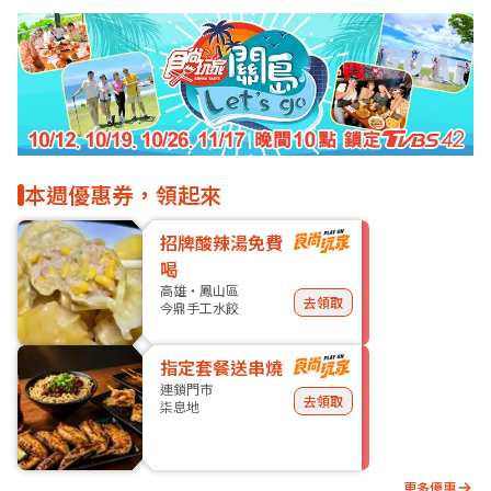
本週優惠券，領起來
招牌酸辣湯免費
喝
高雄・鳳山區
去領取
今鼎手工水餃
指定套餐送串燒
連鎖門市
去領取
柒息地
更多優惠