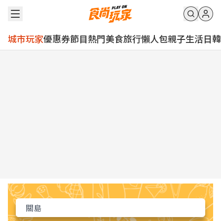
城市玩家
優惠券
節目
熱門
美食
旅行
懶人包
親子
生活
日韓