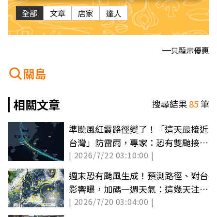
全部
文章
店家
達人
只顯示優惠
關島
相關文章
搜尋結果
85
筆
準颱風紅霞路徑變了！「這天最接近
台灣」防雷雨，專家：恐有雙颱接力
| 2026/7/22 03:10:00 |
生成
週末恐有颱風生成！預測路徑、對台
影響曝，加碼一週天氣：這幾天注意
| 2026/7/20 03:04:00 |
降雨