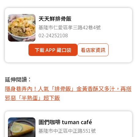
天天鮮排骨飯
基隆市仁愛區孝三路42巷4號
02-24252108
下載 APP 藏口袋
看店家資訊
延伸閱讀：
隱身巷弄內！人氣「排骨飯」金黃香酥又多汁，再搭
邪惡「半熟蛋」超下飯
圖們咖啡 tuman café
基隆市中正區中正路551號