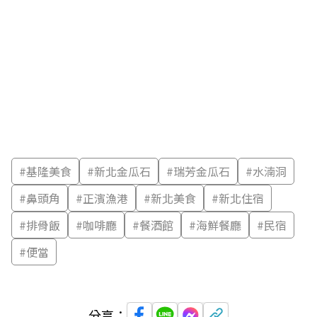
#
基隆美食
#
新北金瓜石
#
瑞芳金瓜石
#
水湳洞
#
鼻頭角
#
正濱漁港
#
新北美食
#
新北住宿
#
排骨飯
#
咖啡廳
#
餐酒館
#
海鮮餐廳
#
民宿
#
便當
分享：