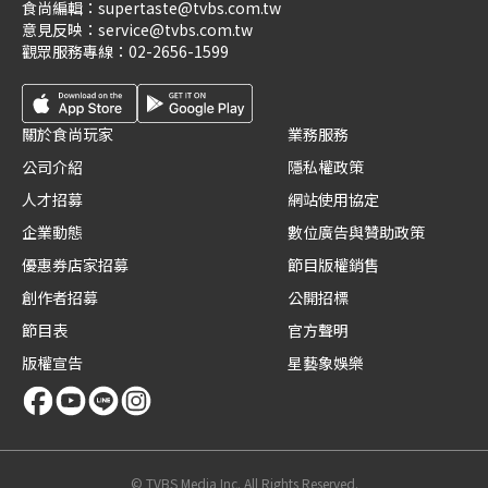
食尚編輯：
supertaste@tvbs.com.tw
意見反映：
service@tvbs.com.tw
觀眾服務專線：
02-2656-1599
關於食尚玩家
業務服務
公司介紹
隱私權政策
人才招募
網站使用協定
企業動態
數位廣告與贊助政策
優惠券店家招募
節目版權銷售
創作者招募
公開招標
節目表
官方聲明
版權宣告
星藝象娛樂
© TVBS Media Inc. All Rights Reserved.