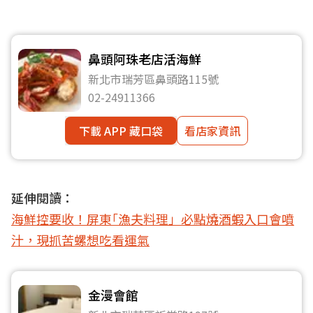
鼻頭阿珠老店活海鮮
新北市瑞芳區鼻頭路115號
02-24911366
下載 APP 藏口袋
看店家資訊
延伸閱讀：
海鮮控要收！屏東｢漁夫料理」必點燒酒蝦入口會噴
汁，現抓苦螺想吃看運氣
金漫會館