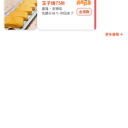
玉子燒75折
基隆・安樂區
去領取
佐藤お帰り-你回來了
更多優惠