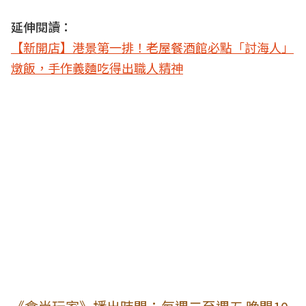
延伸閱讀：
【新開店】港景第一排！老屋餐酒館必點「討海人」
燉飯，手作義麵吃得出職人精神