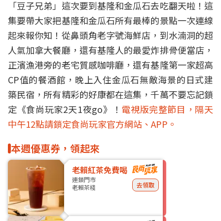
「豆子兄弟」這次要到基隆和金瓜石去吃翻天啦！這
集要帶大家把基隆和金瓜石所有最棒的景點一次連線
起來報你知！從鼻頭角老字號海鮮店，到水湳洞的超
人氣加拿大餐廳，還有基隆人的最愛炸排骨便當店，
正濱漁港旁的老宅質感咖啡廳，還有基隆第一家超高
CP值的餐酒館，晚上入住金瓜石無敵海景的日式建
築民宿，所有精彩的好康都在這集，千萬不要忘記鎖
定《食尚玩家2天1夜go》！
電視版完整節目，隔天
中午12點請鎖定食尚玩家官方網站、APP。
本週優惠券，領起來
老賴紅茶免費喝
連鎖門市
去領取
老賴茶棧