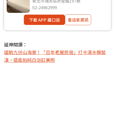
新北市瑞芳區祈堂路197號
02-24962999
下載 APP 藏口袋
看店家資訊
延伸閱讀：
遠眺九份山海景！「百年老屋民宿」打卡清水模裝
潢，還能拍純白浴缸美照