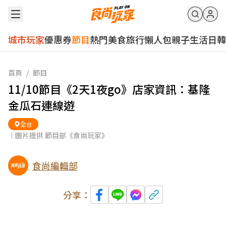
城市玩家
優惠券
節目
熱門
美食
旅行
懶人包
親子
生活
日韓
首頁
/
節目
11/10節目《2天1夜go》店家資訊：基隆
金瓜石連線遊
全台
｜圖片提供 節目部《食尚玩家》
食尚編輯部
分享：