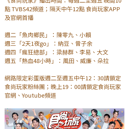
《食尚玩家》播出時間：每週二至週五 晚間10
點 TVBS42頻道；隔天中午12點 食尚玩家APP
及官網首播
週二「魚肉鄉民」：陳零九、小賴
週三「2天1夜go」：納豆、曾子余
週四「瘋狂總部」：梁赫群、李易、大文
週五「熱血48小時」：風田、威廉、朵拉
網路限定彩蛋版週二至週五中午12：30請鎖定
食尚玩家粉絲團；晚上19：00請鎖定食尚玩家
官網、Youtube頻道