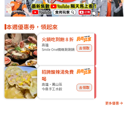
本週優惠券，領起來
火鍋吃到飽８折
高雄
去領取
Smile One精緻涮涮鍋
招牌酸辣湯免費
喝
高雄・鳳山區
去領取
今鼎手工水餃
更多優惠