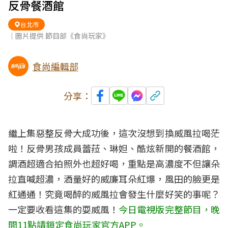
反骨餐酒館
台北市
｜圖片提供 節目部《食尚玩家》
食尚編輯部
分享：
繼上集惡整反骨大成功後，這次沒想到換威風拉喝茫
啦！反骨男孩成員蕾菈、琳妲、酷炫新開的餐酒館，
調酒超適合拍照外也超好喝，重點是高濃度不但讓朵
拉直喊超濃，酒量好的威廉耳朵紅爆，風田的臉更是
紅通通！究竟喝醉的威風拉會發生什麼好笑的事呢？
一定要收看這集的耍威風！
今日電視版完整節目，晚
間11點請鎖定食尚玩家官方APP。