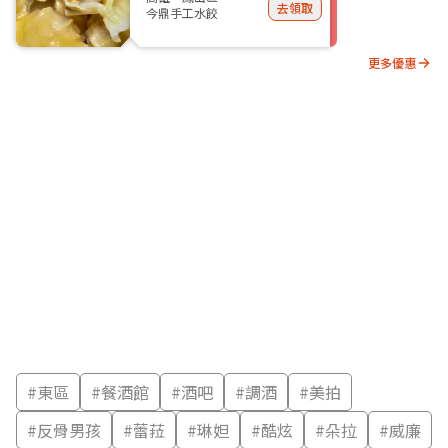
去領取
今鼎手工水餃
更多優惠
#
東區
#
餐酒館
#
酒吧
#
調酒
#
美拍
#
反骨男孩
#
蕾菈
#
琳妲
#
酷炫
#
朵拉
#
威廉