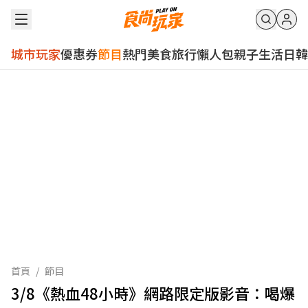
城市玩家
優惠券
節目
熱門
美食
旅行
懶人包
親子
生活
日韓
首頁
/
節目
3/8《熱血48小時》網路限定版影音：喝爆