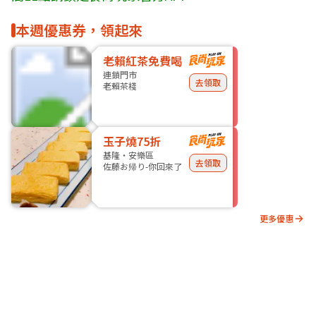
本週優惠券，領起來
老賴紅茶免費喝
連鎖門市
去領取
老賴茶棧
玉子燒75折
基隆・安樂區
去領取
佐藤お帰り-你回來了
更多優惠