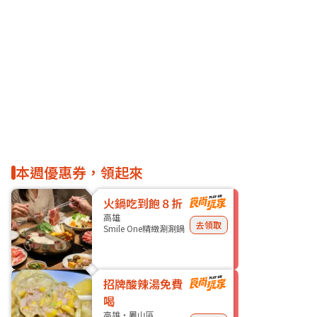
本週優惠券，領起來
火鍋吃到飽８折
高雄
去領取
Smile One精緻涮涮鍋
招牌酸辣湯免費
喝
高雄・鳳山區