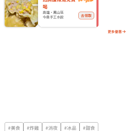
喝
高雄・鳳山區
去領取
今鼎手工水餃
更多優惠
#
美食
#
炸雞
#
消夜
#
冰品
#
甜食