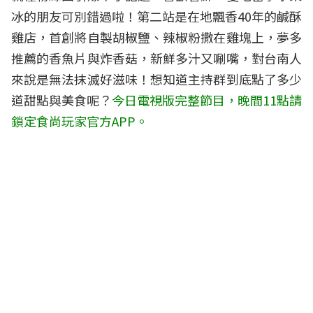
冰的朋友可別錯過啦！第二站是在地飄香40年的鹹酥
雞店，首創將自製胡椒鹽、辣椒粉撒在雞塊上，夢多
推薦的香魚片與炸香菇，新鮮多汁又唰嘴，對台南人
來說是無法抹滅好滋味！想知道主持群到底點了多少
道甜點與美食呢？
今日電視版完整節目，晚間11點請
鎖定食尚玩家官方APP。