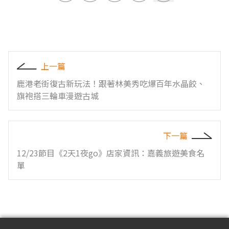
上一篇
鹿港老街復古新玩法！跟著林美秀吃爆百年水晶餃、
旗袍搭三輪車漫遊古城
下一篇
12/23節目《2天1夜go》店家資訊：嘉義旅遊美食名
單