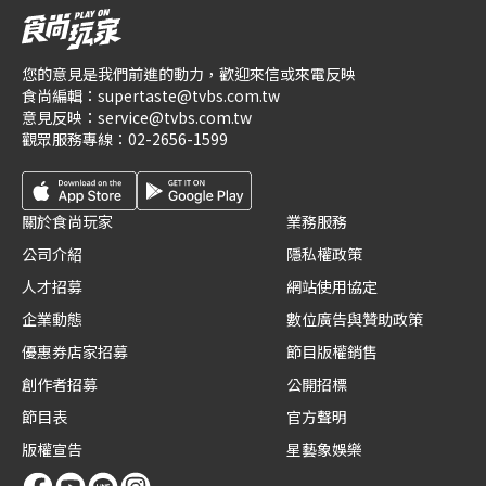
您的意見是我們前進的動力，歡迎來信或來電反映
食尚編輯：
supertaste@tvbs.com.tw
意見反映：
service@tvbs.com.tw
觀眾服務專線：
02-2656-1599
關於食尚玩家
業務服務
公司介紹
隱私權政策
人才招募
網站使用協定
企業動態
數位廣告與贊助政策
優惠券店家招募
節目版權銷售
創作者招募
公開招標
節目表
官方聲明
版權宣告
星藝象娛樂