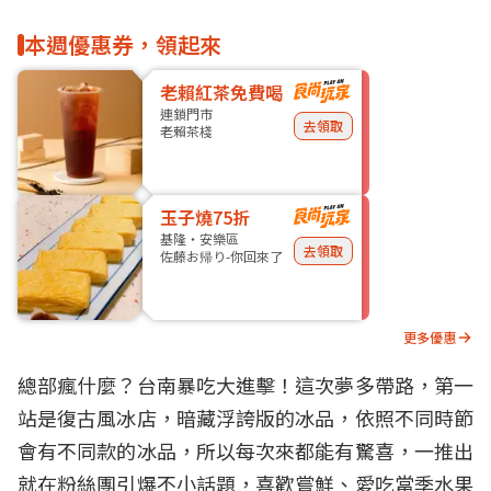
本週優惠券，領起來
老賴紅茶免費喝
連鎖門市
去領取
老賴茶棧
玉子燒75折
基隆・安樂區
去領取
佐藤お帰り-你回來了
更多優惠
總部瘋什麼？台南暴吃大進擊！這次夢多帶路，第一
站是復古風冰店，暗藏浮誇版的冰品，依照不同時節
會有不同款的冰品，所以每次來都能有驚喜，一推出
就在粉絲團引爆不小話題，喜歡嘗鮮、愛吃當季水果