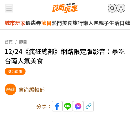
城市玩家
優惠券
節目
熱門
美食
旅行
懶人包
親子
生活
日韓
首頁
/
節目
12/24《瘋狂總部》網路限定版影音：暴吃
台南人氣美食
台南市
食尚編輯部
分享：