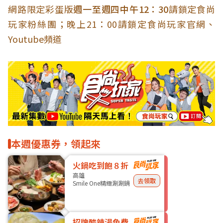
網路限定彩蛋版
週一至週四中午12：30
請鎖定食尚
玩家粉絲團；晚上21：00請鎖定食尚玩家官網、
Youtube頻道
本週優惠券，領起來
火鍋吃到飽８折
高雄
去領取
Smile One精緻涮涮鍋
招牌酸辣湯免費