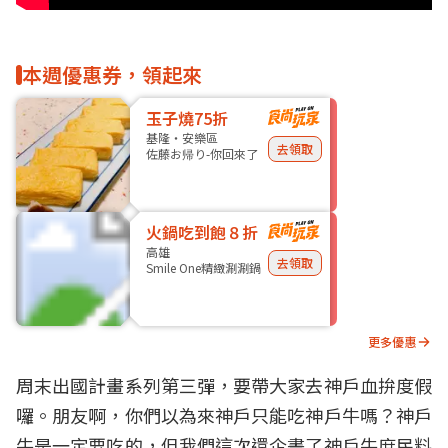
本週優惠券，領起來
玉子燒75折
基隆・安樂區
去領取
佐藤お帰り-你回來了
火鍋吃到飽８折
高雄
去領取
Smile One精緻涮涮鍋
更多優惠
周末出國計畫系列第三彈，要帶大家去神戶血拚度假
囉。朋友啊，你們以為來神戶只能吃神戶牛嗎？神戶
牛是一定要吃的，但我們這次還企畫了神戶牛庶民料