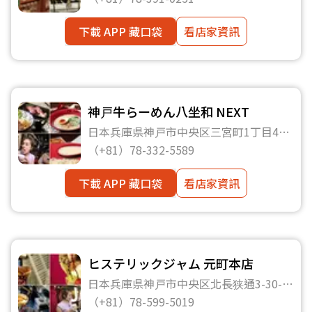
下載 APP 藏口袋
看店家資訊
神戸牛らーめん八坐和 NEXT
日本兵庫県神戸市中央区三宮町1丁目4−3
Clefy三宮6F
（+81）78-332-5589
下載 APP 藏口袋
看店家資訊
ヒステリックジャム 元町本店
日本兵庫県神戸市中央区北長狭通3-30-
77（三宮高架下商店街ピアザ3）
（+81）78-599-5019