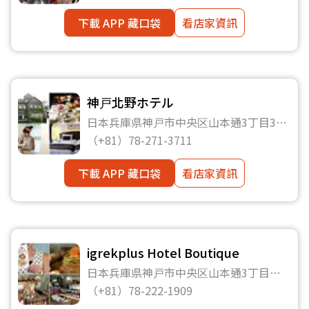
下載 APP 藏口袋
看店家資訊
神戸北野ホテル
日本兵庫県神戸市中央区山本通3丁目3番
20号
（+81）78-271-3711
下載 APP 藏口袋
看店家資訊
igrekplus Hotel Boutique
日本兵庫県神戸市中央区山本通3丁目
14−15
（+81）78-222-1909