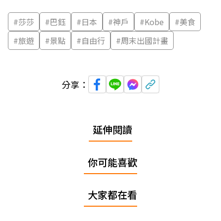
#
莎莎
#
巴鈺
#
日本
#
神戶
#
Kobe
#
美食
#
旅遊
#
景點
#
自由行
#
周末出國計畫
分享：
延伸閱讀
你可能喜歡
大家都在看