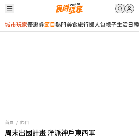
城市玩家
優惠券
節目
熱門
美食
旅行
懶人包
親子
生活
日韓
首頁
/
節目
周末出國計畫 洋派神戶東西軍