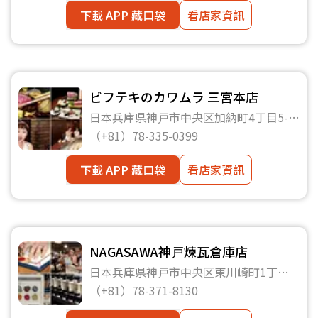
下載 APP 藏口袋
看店家資訊
ビフテキのカワムラ 三宮本店
日本兵庫県神戸市中央区加納町4丁目5-
13 ヌーバスピリット 1樓
（+81）78-335-0399
下載 APP 藏口袋
看店家資訊
NAGASAWA神戸煉瓦倉庫店
日本兵庫県神戸市中央区東川崎町1丁目
5−5
（+81）78-371-8130