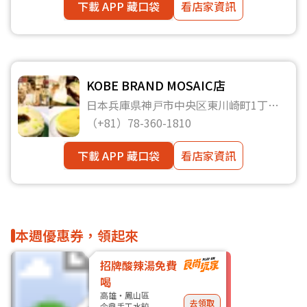
下載 APP 藏口袋
看店家資訊
KOBE BRAND MOSAIC店
日本兵庫県神戸市中央区東川崎町1丁目6-
1（Kobe Harborland umie）2F35
（+81）78-360-1810
下載 APP 藏口袋
看店家資訊
本週優惠券，領起來
招牌酸辣湯免費
喝
高雄・鳳山區
去領取
今鼎手工水餃