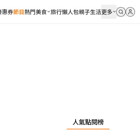
優惠券
節目
熱門
美食
旅行
懶人包
親子
生活
更多
人氣點閱榜