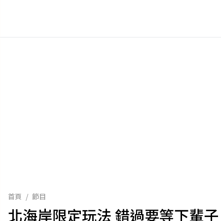
首頁
/
節目
北海岸限定玩法 錯過要等下輩子