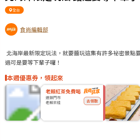
全台
食尚編輯部
北海岸最新限定玩法，就要醬玩這集有許多祕密景點
過可是要等下輩子囉！
本週優惠券，領起來
老賴紅茶免費喝
連鎖門市
去領取
老賴茶棧