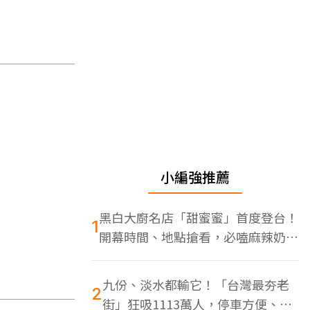
小編強推薦
黑白大廚名店「甜蜜蜜」首度登台！
1
開幕時間、地點搶看，必嗑麻辣奶油
蝦
九份、淡水都輸它！「台灣最夯老
2
街」狂吸1113萬人，停車方便、特