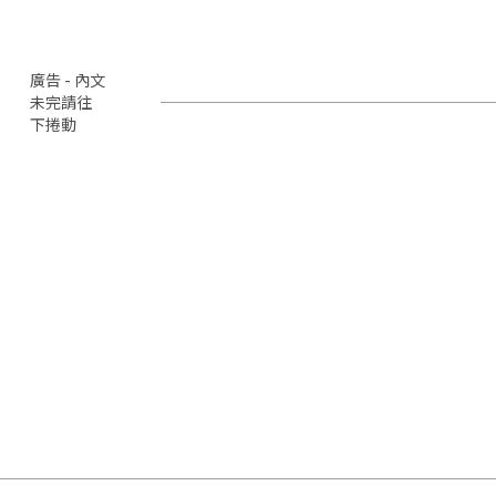
廣告 - 內文
未完請往
下捲動