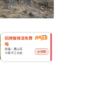
招牌酸辣湯免費
喝
高雄・鳳山區
去領取
今鼎手工水餃