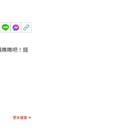
境瞧瞧吧！錯
更多優惠