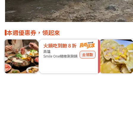
本週優惠券，領起來
火鍋吃到飽８折
高雄
去領取
Smile One精緻涮涮鍋