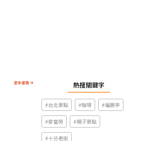
更多優惠
熱搜關鍵字
#
台北景點
#
咖啡
#
福勝亭
#
麥當勞
#
親子景點
#
十分老街