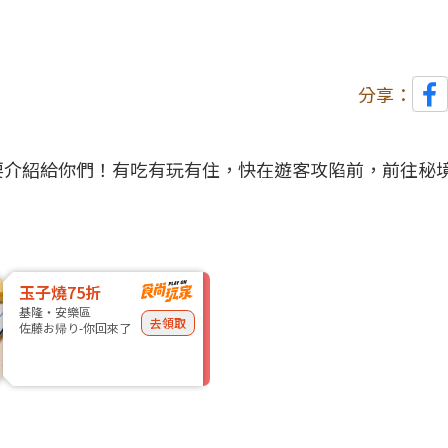
分享：
要介紹給你們！有吃有玩有住，快在遊客攻陷前，前往秘
玉子燒75折
基隆・安樂區
去領取
佐藤お帰り-你回來了