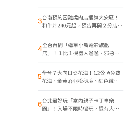
色美食多
台南預約困難燒肉店插旗大安區！
3
和牛丼240元起，預告再開２分店、
地點曝光
全台首間「蠟筆小新電影旗艦
4
店」！１比１機器人爸爸、邪惡正
男，百款周邊買翻
全台７大向日葵花海！1.2公頃免費
5
花海、金黃落羽松秘境、紅色鐵橋
同框
台北最好玩「室內親子卡丁車樂
6
園」！入場不限時暢玩，還有大螢
幕Switch遊戲區