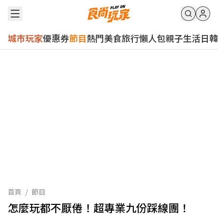
城市玩家
優惠券
節目
熱門
美食
旅行
懶人包
親子
生活
日韓
首頁
/
節目
怎麼玩都不厭倦！超專業九份踩線團！