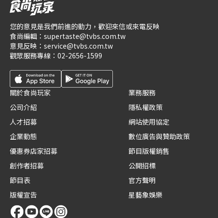
您的意見是我們前進的動力，歡迎來信或來電反映
食尚編輯：
supertaste@tvbs.com.tw
意見反映：
service@tvbs.com.tw
觀眾服務專線：
02-2656-1599
關於食尚玩家
業務服務
公司介紹
隱私權政策
人才招募
網站使用協定
企業動態
數位廣告與贊助政策
優惠券店家招募
節目版權銷售
創作者招募
公開招標
節目表
官方聲明
版權宣告
星藝象娛樂