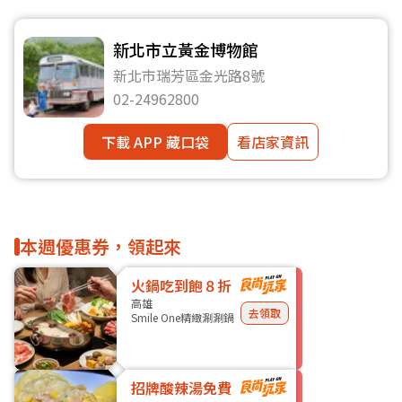
新北市立黃金博物館
新北市瑞芳區金光路8號
02-24962800
下載 APP 藏口袋
看店家資訊
本週優惠券，領起來
火鍋吃到飽８折
高雄
去領取
Smile One精緻涮涮鍋
招牌酸辣湯免費