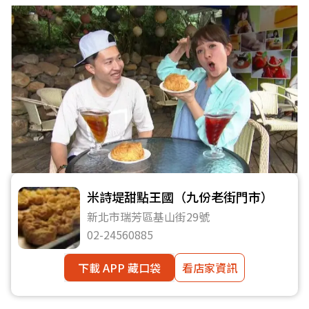
米詩堤甜點王國（九份老街門市）
新北市瑞芳區基山街29號
02-24560885
下載 APP 藏口袋
看店家資訊