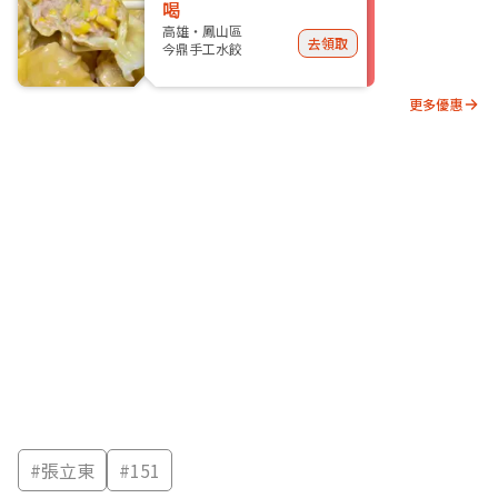
喝
高雄・鳳山區
去領取
今鼎手工水餃
更多優惠
#
張立東
#
151