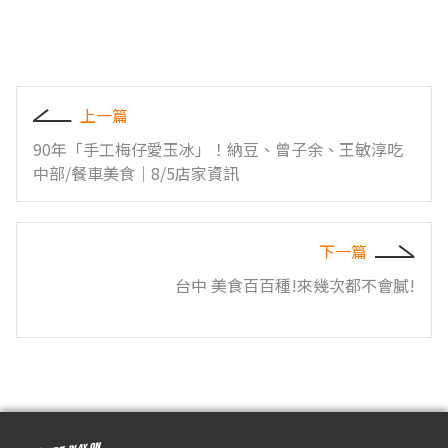
上一篇
90年「手工梅仔愛玉冰」！納豆、曾子余、王敏淳吃
中部/餐車美食｜8/5店家資訊
下一篇
台中 美食百百種!來幾次都不會膩!