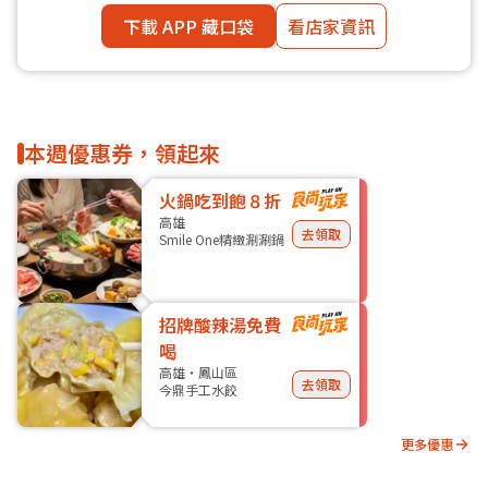
下載 APP 藏口袋
看店家資訊
本週優惠券，領起來
火鍋吃到飽８折
高雄
去領取
Smile One精緻涮涮鍋
招牌酸辣湯免費
喝
高雄・鳳山區
去領取
今鼎手工水餃
更多優惠