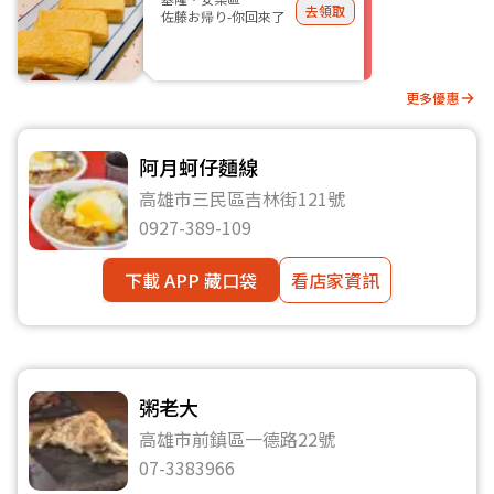
去領取
佐藤お帰り-你回來了
更多優惠
阿月蚵仔麵線
高雄市三民區吉林街121號
0927-389-109
下載 APP 藏口袋
看店家資訊
粥老大
高雄市前鎮區一德路22號
07-3383966