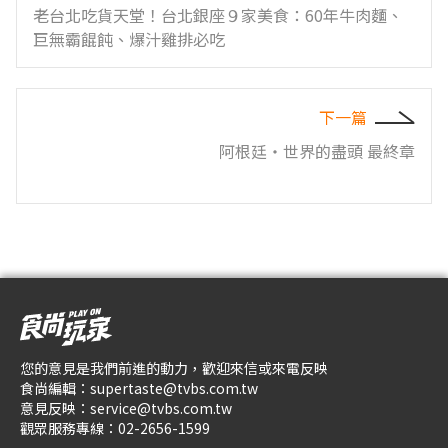
老台北吃貨天堂！台北銀座９家美食：60年牛肉麵、
巨無霸餛飩、爆汁雞排必吃
下一篇
阿根廷‧世界的盡頭 最終章
您的意見是我們前進的動力，歡迎來信或來電反映
食尚編輯：
supertaste@tvbs.com.tw
意見反映：
service@tvbs.com.tw
觀眾服務專線：
02-2656-1599