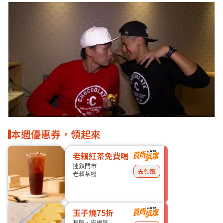
本週優惠券，領起來
老賴紅茶免費喝
連鎖門市
去領取
老賴茶棧
玉子燒75折
基隆・安樂區