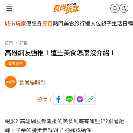
城市玩家
優惠券
節目
熱門
美食
旅行
懶人包
親子
生活
日韓
首頁
/
節目
高雄網友強推！這些美食怎麼沒介紹！
高雄市
食尚編輯部
分享：
蝦米?!高雄網友都激推的美食到底有哪些???跟著鐙
輝、子余的腳步走就對了 通通找給你