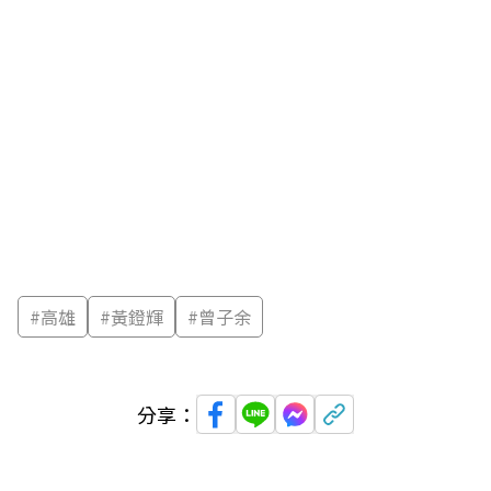
#
高雄
#
黃鐙輝
#
曾子余
分享：