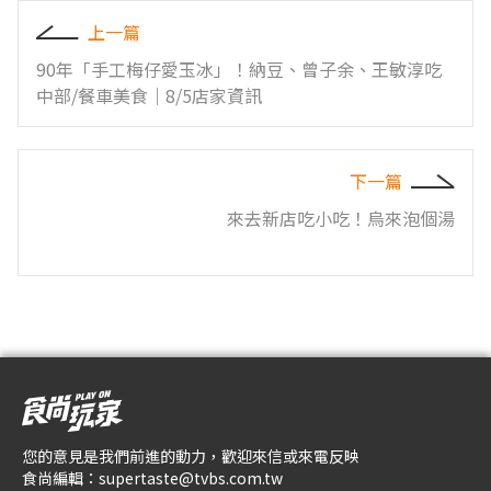
上一篇
90年「手工梅仔愛玉冰」！納豆、曾子余、王敏淳吃
中部/餐車美食｜8/5店家資訊
下一篇
來去新店吃小吃！烏來泡個湯
您的意見是我們前進的動力，歡迎來信或來電反映
食尚編輯：
supertaste@tvbs.com.tw