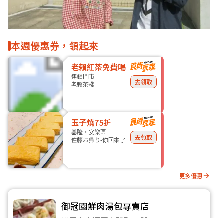
本週優惠券，領起來
老賴紅茶免費喝
連鎖門市
去領取
老賴茶棧
玉子燒75折
基隆・安樂區
去領取
佐藤お帰り-你回來了
更多優惠
御冠園鮮肉湯包專賣店