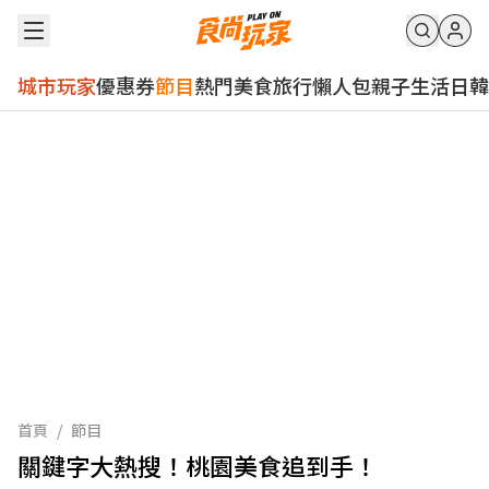
城市玩家
優惠券
節目
熱門
美食
旅行
懶人包
親子
生活
日韓
首頁
/
節目
關鍵字大熱搜！桃園美食追到手！