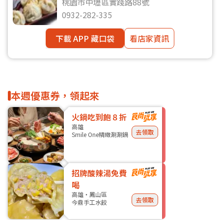
桃園市中壢區實踐路88號
0932-282-335
下載 APP 藏口袋
看店家資訊
本週優惠券，領起來
火鍋吃到飽８折
高雄
去領取
Smile One精緻涮涮鍋
招牌酸辣湯免費
喝
高雄・鳳山區
去領取
今鼎手工水餃