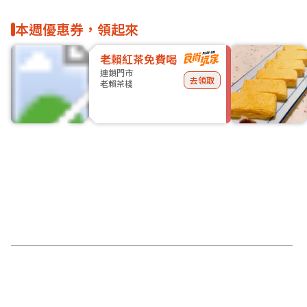
本週優惠券，領起來
老賴紅茶免費喝
連鎖門市
去領取
老賴茶棧