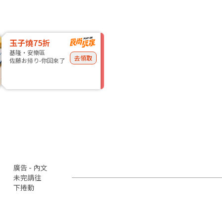
玉子燒75折
基隆・安樂區
去領取
佐藤お帰り-你回來了
廣告 - 內文
未完請往
下捲動