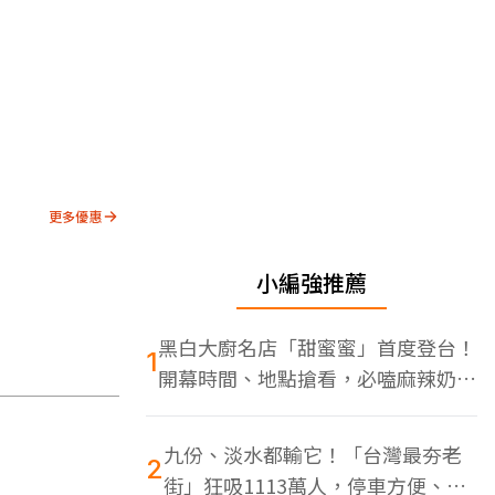
更多優惠
小編強推薦
黑白大廚名店「甜蜜蜜」首度登台！
1
開幕時間、地點搶看，必嗑麻辣奶油
蝦
九份、淡水都輸它！「台灣最夯老
2
街」狂吸1113萬人，停車方便、特