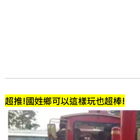
超推!國姓鄉可以這樣玩也超棒!