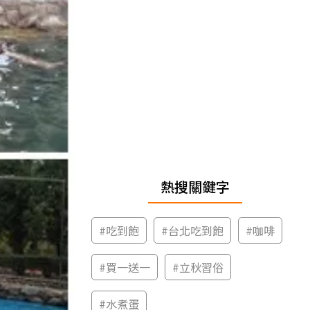
熱搜關鍵字
#
吃到飽
#
台北吃到飽
#
咖啡
#
買一送一
#
立秋習俗
#
水煮蛋