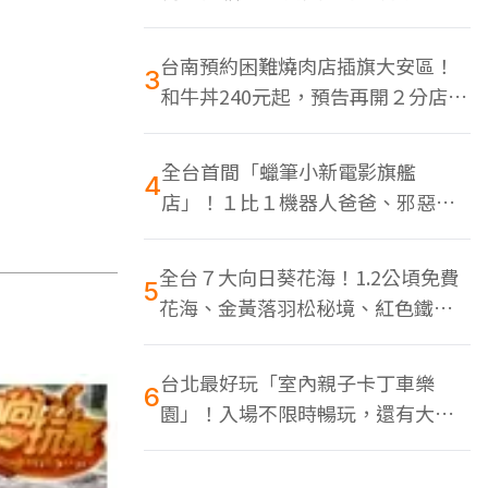
色美食多
台南預約困難燒肉店插旗大安區！
3
和牛丼240元起，預告再開２分店、
地點曝光
全台首間「蠟筆小新電影旗艦
4
店」！１比１機器人爸爸、邪惡正
男，百款周邊買翻
全台７大向日葵花海！1.2公頃免費
5
花海、金黃落羽松秘境、紅色鐵橋
同框
台北最好玩「室內親子卡丁車樂
6
園」！入場不限時暢玩，還有大螢
幕Switch遊戲區