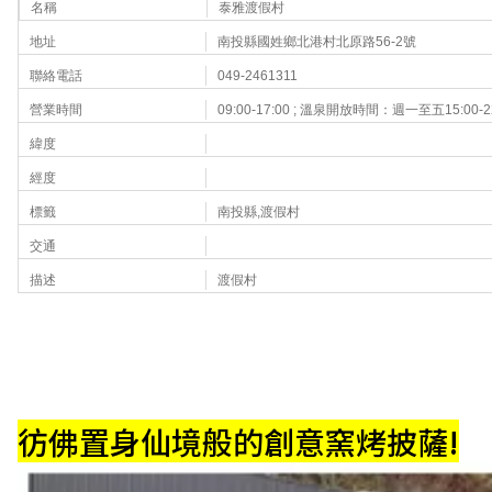
名稱
泰雅渡假村
地址
南投縣國姓鄉北港村北原路56-2號
聯絡電話
049-2461311
營業時間
09:00-17:00 ; 溫泉開放時間：週一至五15:00-22:00
緯度
經度
標籤
南投縣,
渡假村
交通
描述
渡假村
彷佛置身仙境般的創意窯烤披薩!