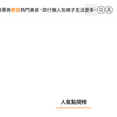
優惠券
節目
熱門
美食
旅行
懶人包
親子
生活
更多
人氣點閱榜