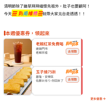
清明節除了鋤草拜拜緬懷先祖外，肚子也要顧阿！
☰ 到
甫
維
修
☰
今天
就帶大家北台走透透！！
本週優惠券，領起來
老賴紅茶免費喝
連鎖門市
去領取
老賴茶棧
玉子燒75折
基隆・安樂區
去領取
佐藤お帰り-你回來了
更多優惠