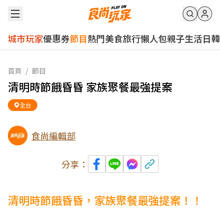
城市玩家
優惠券
節目
熱門
美食
旅行
懶人包
親子
生活
日韓
首頁
/
節目
清明時節餓昏昏 家族聚餐最強提案
全台
食尚編輯部
分享：
清明時節餓昏昏，家族聚餐最強提案！！