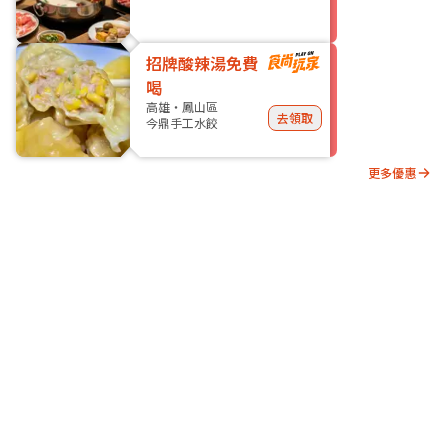
招牌酸辣湯免費
喝
高雄・鳳山區
去領取
今鼎手工水餃
更多優惠