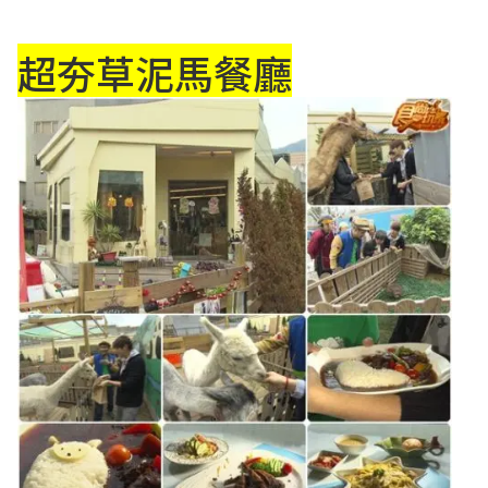
超夯草泥馬餐廳