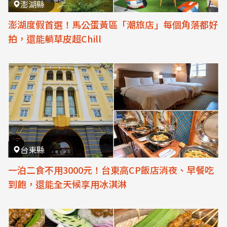
澎湖縣
澎湖度假首選！馬公蛋黃區「潮旅店」每個角落都好
拍，還能躺草皮超Chill
台東縣
一泊二食不用3000元！台東高CP飯店消夜、早餐吃
到飽，還能全天候享用冰淇淋