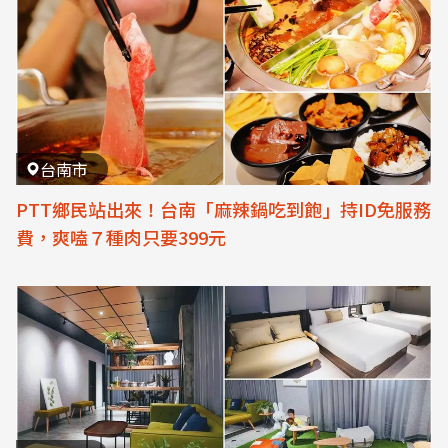
台南市
PTT鄉民站出來！台南「麻辣鍋吃到飽」持ID免服務
費，爽嗑７種肉只要399元