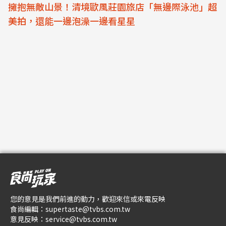
擁抱無敵山景！清境歐風莊園旅店「無邊際泳池」超
美拍，還能一邊泡澡一邊看星星
您的意見是我們前進的動力，歡迎來信或來電反映
食尚編輯：
supertaste@tvbs.com.tw
意見反映：
service@tvbs.com.tw