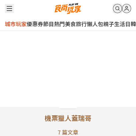
城市玩家
優惠券
節目
熱門
美食
旅行
懶人包
親子
生活
日韓
機票獵人蓋瑞哥
7
篇文章