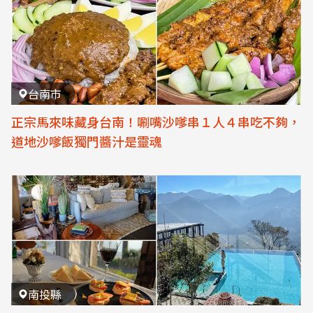
台南市
正宗馬來味藏身台南！唰嘴沙嗲串１人４串吃不夠，
道地沙嗲飯獨門醬汁是靈魂
南投縣