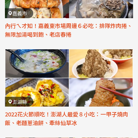
嘉義市
內行ㄟ才知！嘉義東市場周邊６必吃：排隊炸肉捲、
無限加湯喝到飽、老店春捲
澎湖縣
2022花火節順吃！澎湖人最愛８小吃：一甲子燒肉
飯、老麵蔥油餅、牽絲仙草冰