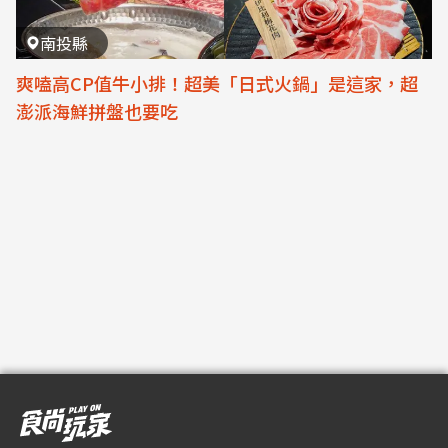
南投縣
爽嗑高CP值牛小排！超美「日式火鍋」是這家，超
澎派海鮮拼盤也要吃