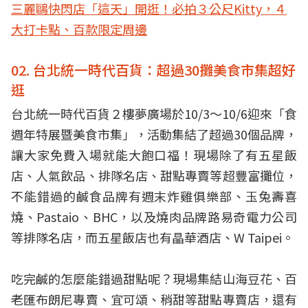
三麗鷗快閃店「這天」開逛！必拍３公尺Kitty，４
大打卡點、百款限定周邊
02. 台北統一時代百貨：超過30攤美食市集超好
逛
台北統一時代百貨２樓夢廣場於10/3～10/6迎來「食
週年特展暨美食市集」，活動集結了超過30個品牌，
讓大家免費入場就能大飽口福！現場除了有五星飯
店、人氣飲品、排隊名店、甜點專賣等超豐富攤位，
不能錯過的鹹食品牌有週末炸雞俱樂部、玉兔壽喜
燒、Pastaio、BHC，以及燒肉品牌路易奇電力公司
等排隊名店，而五星飯店也有晶華酒店、W Taipei。
吃完鹹的怎麼能錯過甜點呢？現場集結山海豆花、百
老匯布朗尼專賣、宜可頌、稍甜等甜點專賣店，還有