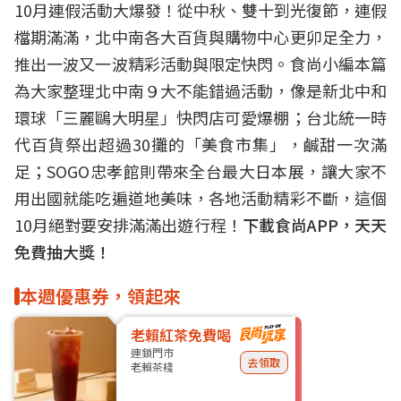
10月連假活動大爆發！從中秋、雙十到光復節，連假
檔期滿滿，北中南各大百貨與購物中心更卯足全力，
推出一波又一波精彩活動與限定快閃。食尚小編本篇
為大家整理北中南９大不能錯過活動，像是新北中和
環球「三麗鷗大明星」快閃店可愛爆棚；台北統一時
代百貨祭出超過30攤的「美食市集」，鹹甜一次滿
足；SOGO忠孝館則帶來全台最大日本展，讓大家不
用出國就能吃遍道地美味，各地活動精彩不斷，這個
10月絕對要安排滿滿出遊行程！
下載食尚APP，天天
免費抽大獎！
本週優惠券，領起來
老賴紅茶免費喝
連鎖門市
去領取
老賴茶棧