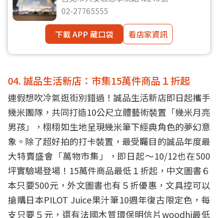
02-27765555
下載 APP 藏口袋
看店家資訊
04. 誠品生活新店：市集15萬件商品１折起
連假想吹冷氣逛街別錯過！誠品生活新店即日起攜手
幾米團隊，共同打造10公尺立體藝術裝置「幾米月亮
男孩」，栩栩如生地呈現幾米筆下經典角色的夢幻意
象。除了超好拍的打卡裝置，最受矚目的誠品年度最
大特賣盛會「萬物市集」，即日起～10/12也在500
坪實驗場登場！15萬件商品最低１折起，中文圖書６
本只要500元，外文圖書也有５折優惠，文具控可以
搶購日本PILOT Juice果汁筆10週年復古限定色，每
支只要５元，還有法國木質環保明信片woodhi最低