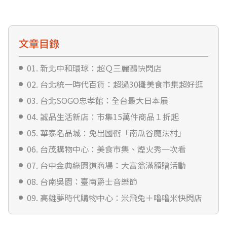
文章目錄
01. 新北中和環球：超Ｑ三麗鷗快閃店
02. 台北統一時代百貨：超過30攤美食市集超好逛
03. 台北SOGO忠孝館：全台最大日本展
04. 誠品生活新店：市集15萬件商品１折起
05. 華泰名品城：免出國衝「南瓜谷魔法村」
06. 台茂購物中心：美食市集、煙火秀一次看
07. 台中金典綠園道商場：大富翁滿額贈活動
08. 台南吳園：臺南爵士音樂節
09. 高雄夢時代購物中心：米飛兔＋嚕嚕米快閃店