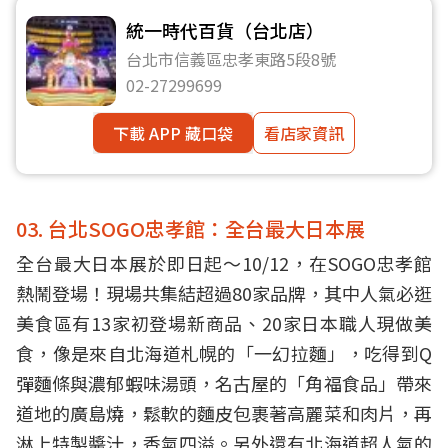
統一時代百貨（台北店）
台北市信義區忠孝東路5段8號
02-27299699
下載 APP 藏口袋
看店家資訊
03. 台北SOGO忠孝館：全台最大日本展
全台最大日本展於即日起～10/12，在SOGO忠孝館
熱鬧登場！現場共集結超過80家品牌，其中人氣必逛
美食區有13家初登場新商品、20家日本職人現做美
食，像是來自北海道札幌的「一幻拉麵」，吃得到Q
彈麵條與濃郁蝦味湯頭，名古屋的「角福食品」帶來
道地的廣島燒，鬆軟的麵皮包裹著高麗菜和肉片，再
淋上特製醬汁，香氣四溢。另外還有北海道超人氣的