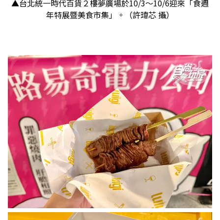
▲台北統一時代百貨２樓夢廣場於10/3～10/6迎來「食週
年特展暨美食市集」。（許瑋芯 攝）