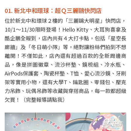
01. 新北中和環球：超Ｑ三麗鷗快閃店
位於新北中和環球２樓的「三麗鷗大明星」快閃店，
10/1～11/30限時登場！Hello Kitty、大耳狗喜拿及
酷企鵝全報到，店內共有４大打卡點，包括「星空長
廊牆」及「冬日萌小隊」等，絕對讓粉絲們拍到不想
離開！不僅如此，店內還有超過百款的全新周邊商
品，像是拼圖徽章、流沙杯墊、鏡梳組、冷水瓶、
AirPods保護套、陶瓷杯墊、T恤、愛心流沙鏡、牙刷
架等實用小物，還有大學T、鑰匙圈、零錢包、壓克
力吊飾、玩偶吊飾等收藏與穿搭商品，每一款都超級
欠買！（
完整報導請點我
）