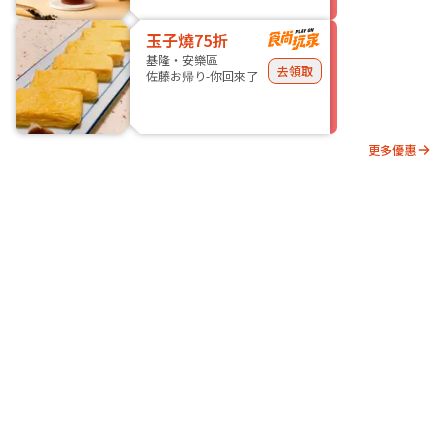
玉子燒75折
基隆・安樂區
去領取
佐藤お帰り-你回來了
更多優惠