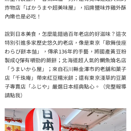
炸物店「ばかうまや超美味屋」，招牌鹽味炸雞外酥
內嫩也是必吃！
說到日本美食，怎麼能錯過百年老店的好滋味？這次
特別引進多家歷史悠久的老店，像是東京「歌舞伎座
わらび餅本舗」，傳承136年的手藝，將國產黃豆粉
製成Q彈有嚼勁的蕨餅；北海道超人氣的鯛魚燒名店
「うまいから屋」；來自石川縣金澤市的老舖和菓子
店「千珠庵」帶來紅豆糯米餅；還有東京淺草的豆菓
子專賣店「ふじや」嚴選日本經典點心。（
完整報導
請點我
）