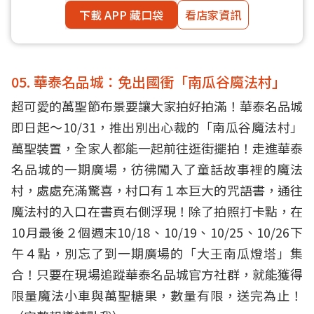
下載 APP 藏口袋
看店家資訊
05. 華泰名品城：免出國衝「南瓜谷魔法村」
超可愛的萬聖節布景要讓大家拍好拍滿！華泰名品城
即日起～10/31，推出別出心裁的「南瓜谷魔法村」
萬聖裝置，全家人都能一起前往逛街擺拍！走進華泰
名品城的一期廣場，彷彿闖入了童話故事裡的魔法
村，處處充滿驚喜，村口有１本巨大的咒語書，通往
魔法村的入口在書頁右側浮現！除了拍照打卡點，在
10月最後２個週末10/18、10/19、10/25、10/26下
午４點，別忘了到一期廣場的「大王南瓜燈塔」集
合！只要在現場追蹤華泰名品城官方社群，就能獲得
限量魔法小車與萬聖糖果，數量有限，送完為止！