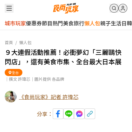
城市玩家
優惠券
節目
熱門
美食
旅行
懶人包
親子
生活
日韓
首頁
/
懶人包
９大連假活動推薦！必衝夢幻「三麗鷗快
閃店」，還有美食市集、全台最大日本展
全台
｜撰文 許瑋芯｜圖片提供 各品牌
《食尚玩家》記者 許瑋芯
分享：