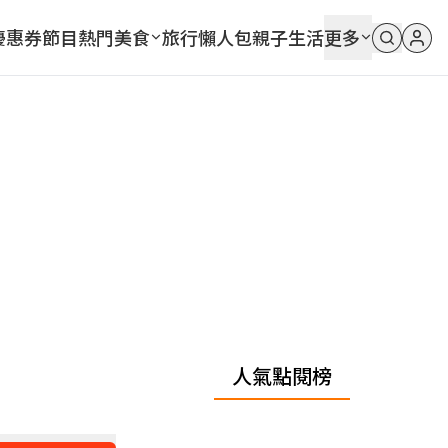
優惠券
節目
熱門
美食
旅行
懶人包
親子
生活
更多
人氣點閱榜