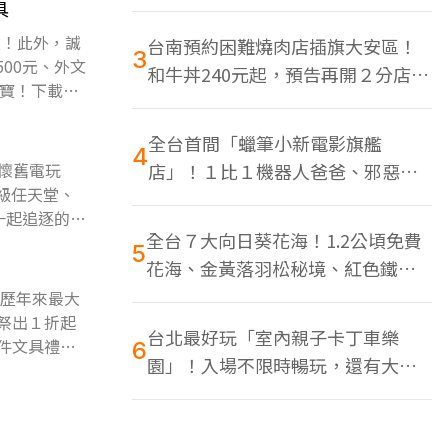
色美食多
具
置！此外，誠
台南預約困難燒肉店插旗大安區！
3
00元、外文
和牛丼240元起，預告再開２分店、
寶！下載食
地點曝光
全台首間「蠟筆小新電影旗艦
4
！懷舊電玩
店」！１比１機器人爸爸、邪惡正
超級任天堂、
男，百款周邊買翻
們一起追逐的電
全台７大向日葵花海！1.2公頃免費
5
花海、金黃落羽松秘境、紅色鐵橋
同框
辦歷年來最大
祭出１折起
台北最好玩「室內親子卡丁車樂
件文具禮品
6
園」！入場不限時暢玩，還有大螢
幕Switch遊戲區