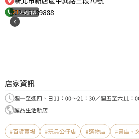
新北市新店區中興路三段70號
21
02-29189888
人藏口袋
店家資訊
週一至週四、日11：00～21：30／週五至六11：00
誠品生活新店
#
百貨賣場
#
玩具公仔店
#
選物店
#
書店、