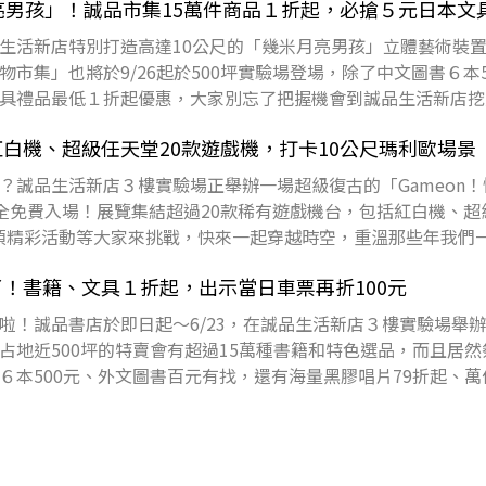
亮男孩」！誠品市集15萬件商品１折起，必搶５元日本文
生活新店特別打造高達10公尺的「幾米月亮男孩」立體藝術裝
市集」也將於9/26起於500坪實驗場登場，除了中文圖書６本5
具禮品最低１折起優惠，大家別忘了把握機會到誠品生活新店挖
白機、超級任天堂20款遊戲機，打卡10公尺瑪利歐場景
？誠品生活新店３樓實驗場正舉辦一場超級復古的「Gameon
7完全免費入場！展覽集結超過20款稀有遊戲機台，包括紅白機、
，還有多項精彩活動等大家來挑戰，快來一起穿越時空，重溫那些年我
！書籍、文具１折起，出示當日車票再折100元
啦！誠品書店於即日起～6/23，在誠品生活新店３樓實驗場舉
占地近500坪的特賣會有超過15萬種書籍和特色選品，而且居然
６本500元、外文圖書百元有找，還有海量黑膠唱片79折起、萬
剁