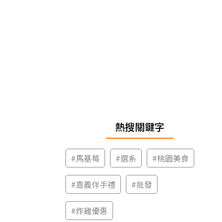
熱搜關鍵字
#
馬基莓
#
選系
#
桃園美食
#
嘉義伴手禮
#
批發
#
炸雞優惠