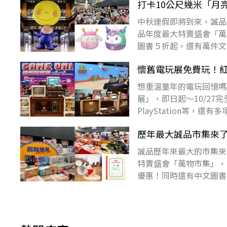
打卡10公尺幾米「月
中秋連假即將到來，誠品
品年度最大特賣盛會「萬物
圖書５折起，還有萬件文
尚APP，天天免費抽大獎
懷舊電玩展免費玩！紅
想重溫童年的電玩回憶嗎
展」，即日起～10/2
PlayStation等
玩夢～下載食尚A
歷年最大誠品市集來了
誠品歷年來最大的市集來
特賣盛會「萬物市集」，
優惠！同時還有中文圖書
３折起，保證讓大家逛到