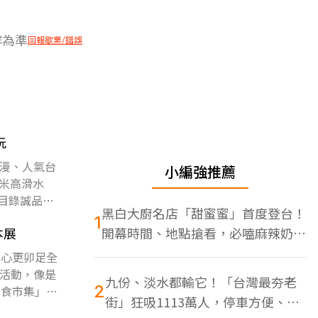
容為準
回報歇業/錯誤
玩
漫、人氣台
小編強推薦
米高滑水
目錄誠品生
黑白大廚名店「甜蜜蜜」首度登台！
1
本展
開幕時間、地點搶看，必嗑麻辣奶油
蝦
中心更卯足全
活動，像是
九份、淡水都輸它！「台灣最夯老
2
美食市集」，
街」狂吸1113萬人，停車方便、特