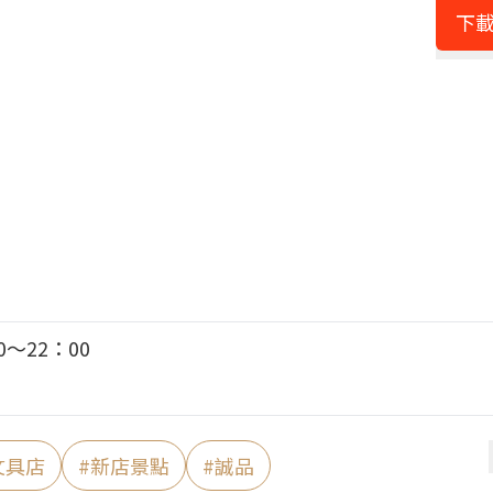
下載
～22：00
文具店
#
新店景點
#
誠品