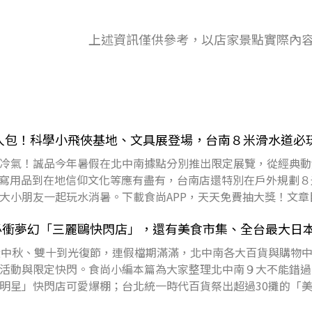
上述資訊僅供參考，以店家景點實際內
懶人包！科學小飛俠基地、文具展登場，台南８米滑水道必
冷氣！誠品今年暑假在北中南據點分別推出限定展覽，從經典動
書寫用品到在地信仰文化等應有盡有，台南店還特別在戶外規劃８
大小朋友一起玩水消暑。下載食尚APP，天天免費抽大獎！文章
、租書店必訪
必衝夢幻「三麗鷗快閃店」，還有美食市集、全台最大日
從中秋、雙十到光復節，連假檔期滿滿，北中南各大百貨與購物
活動與限定快閃。食尚小編本篇為大家整理北中南９大不能錯過
明星」快閃店可愛爆棚；台北統一時代百貨祭出超過30攤的「
忠孝館則帶