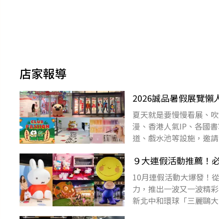
店家報導
2026誠品暑假展覽
夏天就是要慢慢看展、吹
漫、香港人氣IP、各國
道、戲水池等設施，邀請
活新店｜科學小飛俠展覽
９大連假活動推薦！
10月連假活動大爆發！
力，推出一波又一波精彩
新北中和環球「三麗鷗大
鹹甜一次滿足；SOGO