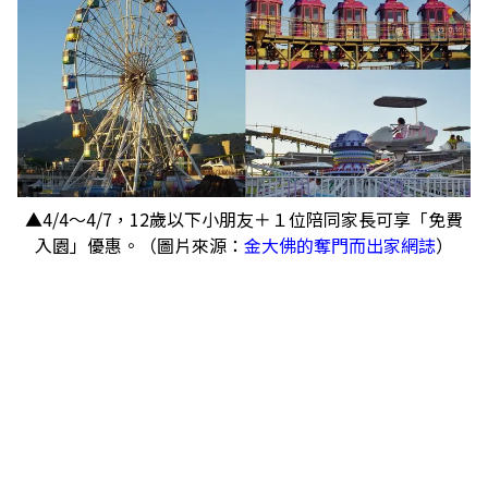
【３個限時兒童節活動】
台南／與神共舞‧神氣出巡 FUN連假市集
高雄／2024海洋童樂會 高雄總動員
屏東／國立海洋生物博物館：海洋教育嘉年華
▲4/4～4/7，12歲以下小朋友＋１位陪同家長可享「免費
入園」優惠。（圖片來源：
金大佛的奪門而出家網誌
）