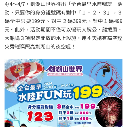
4/4～4/7，劍湖山世界推出「全台最早水陸暢玩」活
動，只要你的身分證號碼有對中「１、２、３」，３
碼全中只要199元、對中２碼399元、對中１碼499
元。此外，活動期間不僅可以暢玩大碗公、龍捲風、
大船塢３項限定開放的水上設施，連４天還有高空煙
火秀璀璨照亮劍湖山的夜空喔！