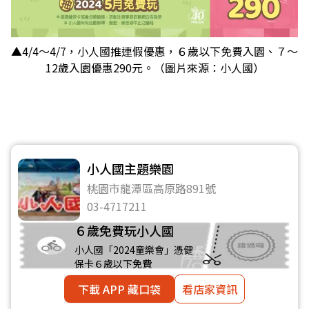
▲4/4～4/7，小人國推連假優惠，６歲以下免費入園、７～
12歲入園優惠290元。（圖片來源：小人國）
小人國主題樂園
桃園市龍潭區高原路891號
03-4717211
６歲免費玩小人國
小人國「2024童樂會」憑健
保卡６歲以下免費
下載 APP 藏口袋
看店家資訊