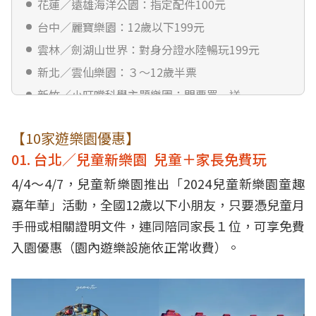
花蓮／遠雄海洋公園：指定配件100元
台中／麗寶樂園：12歲以下199元
雲林／劍湖山世界：對身分證水陸暢玩199元
新北／雲仙樂園：３～12歲半票
新竹／小叮噹科學主題樂園：門票買一送一
南投／九族文化村：特惠最低480元
【10家遊樂園優惠】
【７大親子景點優惠】
01. 台北／兒童新樂園 兒童＋家長免費玩
宜蘭／綠舞莊園日式主題遊樂區：６歲以下免門票
4/4～4/7，兒童新樂園推出「2024兒童新樂園童趣
苗栗／橙香森林：未滿12歲免費
嘉年華」活動，全國12歲以下小朋友，只要憑兒童月
台中／國立自然科學博物館：12歲以下免費
手冊或相關證明文件，連同陪同家長１位，可享免費
南投／九九峰動物樂園：小朋友優惠200元
入園優惠（園內遊樂設施依正常收費）。
台南／柳營尖山埤渡假村：國小以下免費
台南／頑皮世界動物園：入園５折起
台東／台東原生應用植物園：門票買２送１