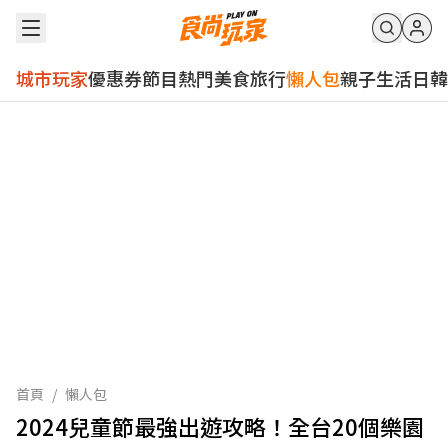
城市玩家
優惠券
節目
熱門
美食
旅行
懶人包
親子
生活
日韓
首頁
/
懶人包
2024兒童節最強出遊攻略！全台20個樂園