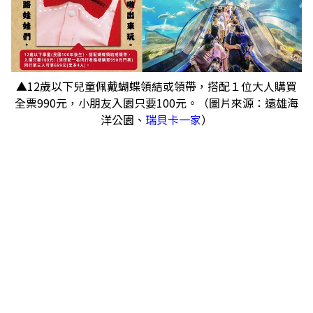
▲12歲以下兒童佩戴蝴蝶領結或領帶，搭配１位大人購買
全票990元，小朋友入園只要100元。（圖片來源：遠雄海
洋公園、
瑞貝卡一家
）