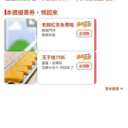
本週優惠券，領起來
老賴紅茶免費喝
連鎖門市
去領取
老賴茶棧
玉子燒75折
基隆・安樂區
去領取
佐藤お帰り-你回來了
更多優惠