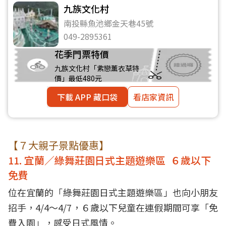
九族文化村
南投縣魚池鄉金天巷45號
049-2895361
花季門票特價
九族文化村「紫戀薰衣草特
價」最低480元
下載 APP 藏口袋
看店家資訊
【７大親子景點優惠】
11. 宜蘭／綠舞莊園日式主題遊樂區 ６歲以下
免費
位在宜蘭的「綠舞莊園日式主題遊樂區」也向小朋友
招手，4/4～4/7，６歲以下兒童在連假期間可享「免
費入園」，感受日式風情。