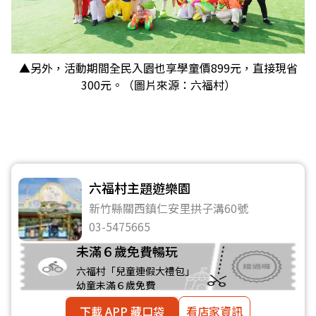
▲另外，活動期間全民入園也享學童價899元，直接現省
300元。（圖片來源：六福村）
六福村主題遊樂園
新竹縣關西鎮仁安里拱子溝60號
03-5475665
未滿６歲免費暢玩
六福村「兒童連假大禮包」
幼童未滿６歲免費
下載 APP 藏口袋
看店家資訊