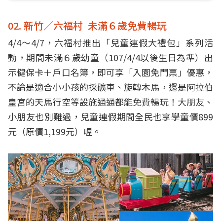
02. 新竹／六福村 未滿６歲免費暢玩
4/4～4/7，六福村推出「兒童連假大禮包」系列活
動，期間未滿６歲幼童（107/4/4以後生日為準）出
示健保卡＋戶口名簿，即可享「入園免門票」優惠，
不論是適合小小孩的採礦車、旋轉木馬，還是阿拉伯
皇宮的天馬行空等設施通通都能免費暢玩！大朋友、
小朋友也別難過，兒童連假期間全民也享學童價899
元（原價1,199元）喔。