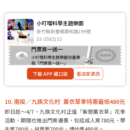
小叮噹科學主題樂園
新竹縣新豐鄉康和路199號
03-5592132
門票買一送一
小叮噹科學主題樂園兒童連
假「門票買一送一」
下載 APP 藏口袋
看店家資訊
10. 南投／九族文化村 薰衣草季特惠最低480元
即日起～4/7，九族文化村正值「紫戀薰衣草」花季
活動，期間也推出門票優惠，包括成人票780元、學
生票780元、兒童票700元、博幼票480元。