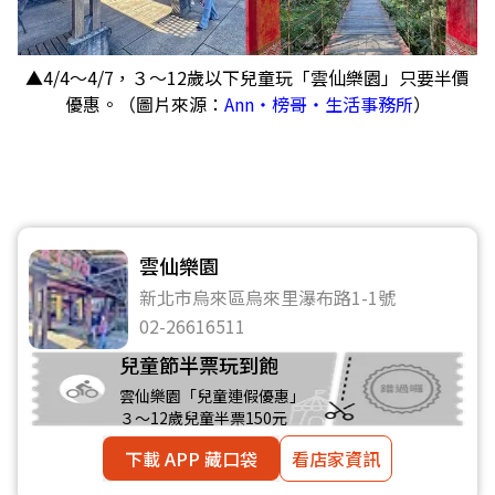
▲4/4～4/7，３～12歲以下兒童玩「雲仙樂園」只要半價
優惠。（圖片來源：
Ann‧榜哥‧生活事務所
）
雲仙樂園
新北市烏來區烏來里瀑布路1-1號
02-26616511
兒童節半票玩到飽
雲仙樂園「兒童連假優惠」
３～12歲兒童半票150元
下載 APP 藏口袋
看店家資訊