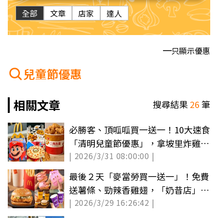
全部
文章
店家
達人
只顯示優惠
兒童節優惠
相關文章
搜尋結果
26
筆
必勝客、頂呱呱買一送一！10大速食
「清明兒童節優惠」，拿坡里炸雞買
| 2026/3/31 08:00:00 |
６送３
最後２天「麥當勞買一送一」！免費
送薯條、勁辣香雞翅，「奶昔店」再
| 2026/3/29 16:26:42 |
增10間