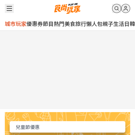
城市玩家
優惠券
節目
熱門
美食
旅行
懶人包
親子
生活
日韓