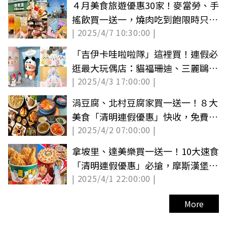
４月美食旅遊優惠30家！麥當勞、手
搖飲買一送一，燒肉吃到飽限時只要
| 2025/4/7 10:30:00 |
80元
「吉伊卡哇啦啦隊」這裡買！連假必
逛最大玩偶店：貓福珊迪、三麗鷗邱
| 2025/4/3 17:00:00 |
比特
涓豆腐、北村豆腐家買一送一！８大
美食「清明連假優惠」快收，免費麻
| 2025/4/2 07:00:00 |
辣鍋吃到飽
拿坡里、達美樂買一送一！10大速食
「清明連假優惠」必搶，摩斯漢堡免
| 2025/4/1 22:00:00 |
費送紅茶
More