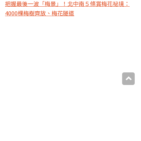
把握最後一波「梅景」！北中南５條賞梅花祕境：
4000棵梅樹齊放、梅花隧道
本週優惠券，領起來
火鍋吃到飽８折
高雄