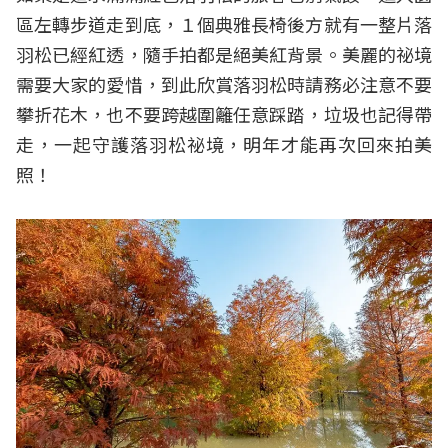
區左轉步道走到底，１個典雅長椅後方就有一整片落
羽松已經紅透，隨手拍都是絕美紅背景。美麗的祕境
需要大家的愛惜，到此欣賞落羽松時請務必注意不要
攀折花木，也不要跨越圍籬任意踩踏，垃圾也記得帶
走，一起守護落羽松祕境，明年才能再次回來拍美
照！