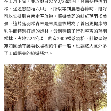
在１月下旬，並於即日起至2/28展開「台南祕境落羽
松．逍遙悠閒稻六甲」，所以等到農曆春節時，剛好
可以安排到台南走春旅遊，順遊美麗的緋紅落羽松美
景。這片落羽松森林是林鳳營牧場為了養出更健康的
乳牛而特別打造的造林，分別種植了行列整齊的落羽
松林，占地2.24公頃，約有2400棵落羽松，壯觀景緻
宛如圍繞守護著牧場裡的牛群一般，也讓旅人意外多
了１處絕美的旅遊勝地。