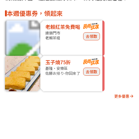
本週優惠券，領起來
老賴紅茶免費喝
連鎖門市
去領取
老賴茶棧
玉子燒75折
基隆・安樂區
去領取
佐藤お帰り-你回來了
更多優惠