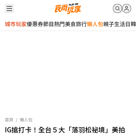
城市玩家
優惠券
節目
熱門
美食
旅行
懶人包
親子
生活
日韓
首頁
/
懶人包
IG搶打卡！全台５大「落羽松祕境」美拍