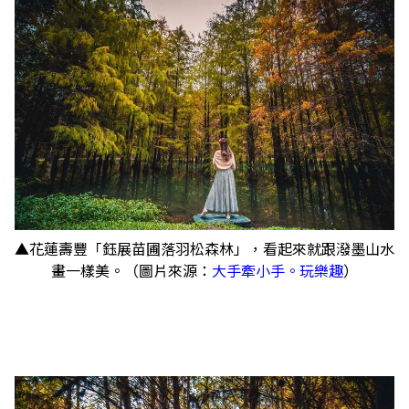
▲花蓮壽豐「鈺展苗圃落羽松森林」，看起來就跟潑墨山水
畫一樣美。（圖片來源：
大手牽小手。玩樂趣
）