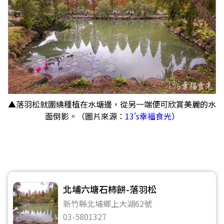
▲落羽松就圍繞種植在水塘邊，從另一端便可欣賞美麗的水
面倒影。（圖片來源：
13's幸福食光
）
北埔六塘石柿餅-落羽松
新竹縣北埔鄉上大湖62號
03-5801327