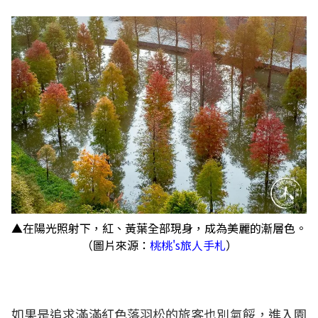
▲在陽光照射下，紅、黃葉全部現身，成為美麗的漸層色。
（圖片來源：
桃桃's旅人手札
）
如果是追求滿滿紅色落羽松的旅客也別氣餒，進入園