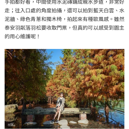
手拍都好看，中間使用水泥磚鋪成親水步道，非常好
走；往入口處的角度拍攝，還可以拍到藍天白雲、水
泥牆、綠色青蔥和獨木椅，拍起來有種歐風感。雖然
泰安羽粼落羽松要收取門票，但真的可以感受到園主
的用心維護呢！