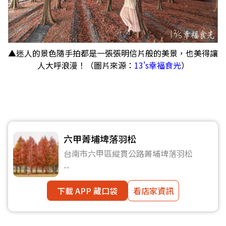
▲迷人的景色隨手拍都是一張張明信片般的美景，也美得讓
人大呼浪漫！（圖片來源：
13's幸福食光
）
六甲菁埔埤落羽松
台南市六甲區縱貫公路菁埔埤落羽松
--
下載 APP 藏口袋
看店家資訊