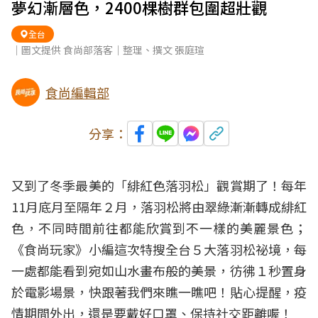
夢幻漸層色，2400棵樹群包圍超壯觀
全台
｜圖文提供 食尚部落客｜整理、撰文 張庭瑄
食尚編輯部
分享：
又到了冬季最美的「緋紅色落羽松」觀賞期了！每年
11月底月至隔年２月，落羽松將由翠綠漸漸轉成緋紅
色，不同時間前往都能欣賞到不一樣的美麗景色；
《食尚玩家》小編這次特搜全台５大落羽松
祕境
，每
一處都能看到宛如山水畫布般的
美景
，彷彿１秒置身
於電影場景，快跟著我們來瞧一瞧吧！貼心提醒，
疫
情
期間外出，還是要戴好口罩、保持社交距離喔！