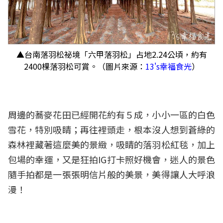
▲台南落羽松祕境「六甲落羽松」占地2.24公頃，約有
2400棵落羽松可賞。（圖片來源：
13's幸福食光
）
周邊的蕎麥花田已經開花約有５成，小小一區的白色
雪花，特別吸睛；再往裡頭走，根本沒人想到蒼綠的
森林裡藏著這麼美的景緻，吸睛的落羽松紅毯，加上
包場的幸運，又是狂拍IG打卡照好機會，迷人的景色
隨手拍都是一張張明信片般的美景，美得讓人大呼浪
漫！