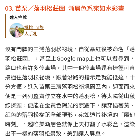
03. 苗栗／落羽松莊園 漸層色系宛如水彩畫
達人推薦
桃桃‘s旅
人手札
沒有門牌的三灣落羽松祕境，自從暴紅後被命名「落
羽松莊園」，甚至上Google map上也可以搜尋到，
路口也有許多停車場，其中一個停車場還有捷徑可直
接通往落羽松祕境，跟著沿路的指示走就能抵達，十
分方便。進入苗栗三灣落羽松祕境園區內，迎面而來
便是一列列整齊佇立在水中的落羽松，待太陽從山稜
線探頭，便能在金黃色陽光的照耀下，讓穿插著黃、
紅色的落羽松樹葉全部現形，宛如這片祕境的「魔幻
時刻」，超唯美漸層色就像上天打翻了水彩盒，渲染
出不一樣的落羽松景致，美到讓人屏息。