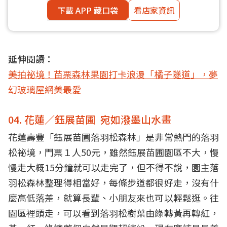
下載 APP 藏口袋
看店家資訊
延伸閱讀：
美拍祕境！苗栗森林果園打卡浪漫「橘子隧道」，夢
幻玻璃屋網美最愛
04. 花蓮／鈺展苗圃 宛如潑墨山水畫
花蓮壽豐「鈺展苗圃落羽松森林」是非常熱門的落羽
松祕境，門票１人50元，雖然鈺展苗圃園區不大，慢
慢走大概15分鐘就可以走完了，但不得不說，園主落
羽松森林整理得相當好，每條步道都很好走，沒有什
麼高低落差，就算長輩、小朋友來也可以輕鬆逛。往
園區裡頭走，可以看到落羽松樹葉由綠轉黃再轉紅，