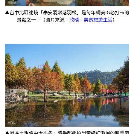
▲台中北區祕境「泰安羽粼落羽松」是每年網美IG必打卡的
景點之一。（圖片來源：
欣晴。美食旅遊生活
）
▲園區比想像中大很多，隨手都能拍出黃綠紅漸層的唯美落