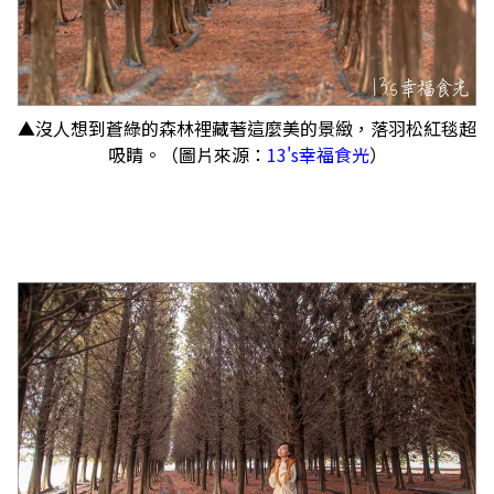
▲沒人想到蒼綠的森林裡藏著這麼美的景緻，落羽松紅毯超
吸睛。（圖片來源：
13's幸福食光
）