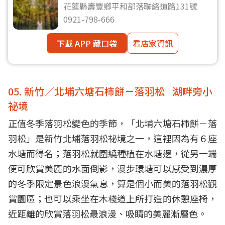
花蓮縣壽豐鄉平和部落聯絡道路131號
0921-798-666
下載 APP 藏口袋
看店家資訊
05. 新竹／北埔六塘石柿餅－落羽松 湖畔旁小
祕境
正值冬季落羽松變色的季節，「北埔六塘石柿餅－落
羽松」是新竹北埔落羽松祕境之一，這裡因為有６座
水塘而得名；落羽松就圍繞種植在水塘邊，從另一端
便可欣賞美麗的水面倒影，漫步環塘可以感受到濃厚
的冬季限定景色浪漫氣息，算是個小而美的落羽松觀
賞園區；也可以乘坐在木棧道上所打造的休憩座椅，
近距離的欣賞落羽松最浪漫、吸睛的美麗漸層色。