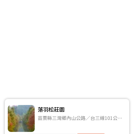
落羽松莊園
苗栗縣三灣鄉內山公路／台三線101公里
處（園區無門牌地址）