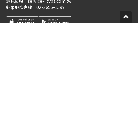
意見反映：
service@tvbs.com.tw
觀眾服務專線：
02-2656-1599
關於食尚玩家
業務服務
公司介紹
隱私權政策
人才招募
網站使用協定
企業動態
數位廣告與贊助政策
優惠券店家招募
節目版權銷售
創作者招募
公開招標
節目表
官方聲明
版權宣告
星藝象娛樂
© TVBS Media Inc. All Rights Reserved.
聯利媒體股份有限公司