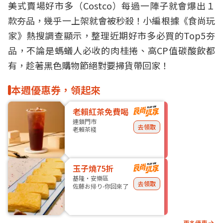
美式賣場
好市多
（Costco）每過一陣子就會爆出１
款夯品，幾乎一上架就會被秒殺！小編根據《食尚玩
家》熱搜調查顯示，整理近期好市多
必買
的Top5夯
品，不論是螞蟻人必收的
肉桂捲
、高CP值碳酸飲都
有，趁著黑色購物節絕對要掃貨帶回家！
本週優惠券，領起來
老賴紅茶免費喝
連鎖門市
去領取
老賴茶棧
玉子燒75折
基隆・安樂區
去領取
佐藤お帰り-你回來了
更多優惠