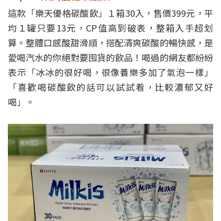
這款「樂天優格碳酸飲」１箱30入，售價399元，平
均１罐只要13元，CP值高到破表，整箱入手超划
算。整體口感酸甜滑順，搭配清爽碳酸的暢快感，是
愛喝汽水的你絕對要囤貨的飲品！喝過的網友都紛紛
表示「冰冰的很好喝，很像養樂多加了氣泡一樣」
「喜歡喝碳酸飲的話可以試試看，比較濃郁又好
喝」。