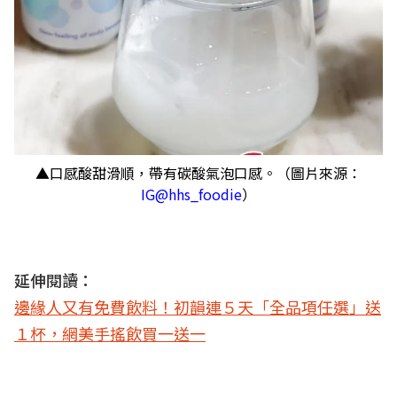
▲口感酸甜滑順，帶有碳酸氣泡口感。（圖片來源：
IG@hhs_foodie
）
延伸閱讀：
邊緣人又有免費飲料！初韻連５天「全品項任選」送
１杯，網美手搖飲買一送一