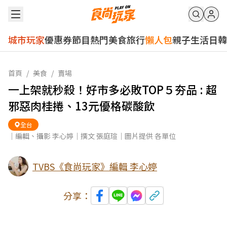
城市玩家
優惠券
節目
熱門
美食
旅行
懶人包
親子
生活
日韓
首頁
/
美食
/
賣場
一上架就秒殺！好市多必敗TOP５夯品 : 超
邪惡肉桂捲、13元優格碳酸飲
全台
｜編輯、攝影 李心婷｜撰文 張庭瑄｜圖片提供 各單位
TVBS《食尚玩家》編輯 李心婷
分享：