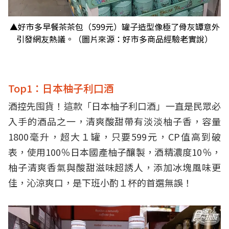
▲好市多早餐茶茶包（599元）罐子造型像極了骨灰罈意外
引發網友熱議。（圖片來源：好市多商品經驗老實說）
Top1：日本柚子利口酒
酒控先囤貨！這款「日本柚子利口酒」一直是民眾必
入手的酒品之一，清爽酸甜帶有淡淡柚子香，容量
1800毫升，超大１罐，只要599元，CP值高到破
表，使用100％日本國產柚子釀製，酒精濃度10％，
柚子清爽香氣與酸甜滋味超誘人，添加冰塊風味更
佳，沁涼爽口，是下班小酌１杯的首選無誤！