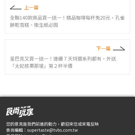
上一篇
全聯140款商品買一送一！精品咖啡每杯免20元，孔雀
餅乾雪糕、衛生紙必囤
下一篇
星巴克又買一送一！連續７天特選系列都有，外送
「太妃核果那堤」第２杯半價
您的意見是我們前進的動力，歡迎來信或來電反映
食尚編輯：
supertaste@tvbs.com.tw