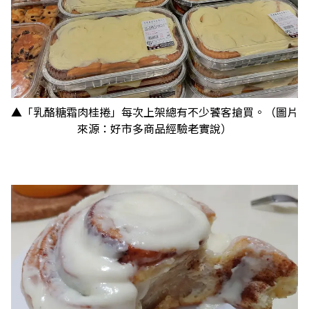
▲「乳酪糖霜肉桂捲」每次上架總有不少饕客搶買。（圖片
來源：好市多商品經驗老實說）