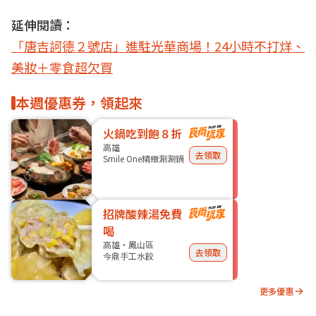
延伸閱讀：
「唐吉訶德２號店」進駐光華商場！24小時不打烊、
美妝＋零食超欠買
本週優惠券，領起來
火鍋吃到飽８折
高雄
去領取
Smile One精緻涮涮鍋
招牌酸辣湯免費
喝
高雄・鳳山區
去領取
今鼎手工水餃
更多優惠