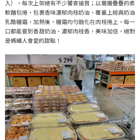
入），每次上架總有不少饕客搶買；以層層疊疊的柔
軟麵包捲，包裹香味濃郁肉桂奶油，覆蓋上經典奶油
乳酪糖霜，加熱後，糖霜均勻融化在肉桂捲上，每一
口都能嘗到香甜奶油、濃郁肉桂香，美味加倍，絕對
是螞蟻人會愛的甜點！