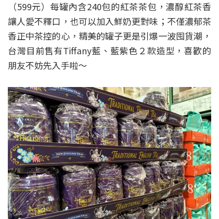
（599元）每罐內含240包的紅茶茶包，濃醇紅茶香
讓人愛不釋口，也可以加入鮮奶更對味；不僅濃郁茶
香正中茶控的心，精美的罐子更是引爆一波囤貨潮，
台灣目前售有Tiffany藍、藍紫色２款造型，喜歡的
朋友不妨先入手啦～