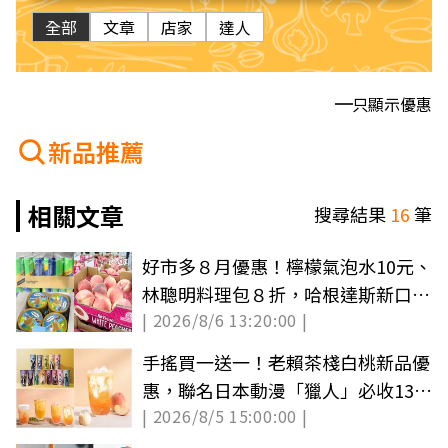
全部
文章
店家
達人
只顯示優惠
新品推薦
相關文章
搜尋結果
16
筆
好市多８月優惠！檸檬氣泡水10元、
林聰明料理包８折，哈根達斯新口味
| 2026/8/6 13:20:00 |
必囤
手搖買一送一！老賴茶棧白桃新品優
惠，聯名日本動漫「獵人」必收13款
| 2026/8/5 15:00:00 |
角色