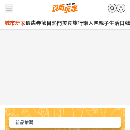
城市玩家
優惠券
節目
熱門
美食
旅行
懶人包
親子
生活
日韓